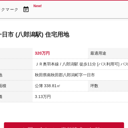
New!
event_note
ックマーク
日市 (八郎潟駅) 住宅用地
320万円
最適用途
ＪＲ奥羽本線 / 八郎潟駅 徒歩11分 [バス利用可] バ
地
秋田県南秋田郡八郎潟町字一日市
面積
公簿 338.81㎡
坪数
価
3.13万円