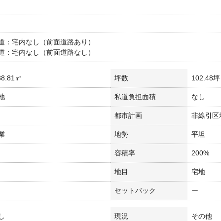
道：宅内なし（前面道路あり）
道：宅内なし（前面道路なし）
8.81㎡
坪数
102.48坪
地
私道負担面積
なし
都市計画
非線引区
業
地勢
平坦
容積率
200%
地目
宅地
セットバック
ー
し
現況
その他