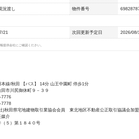
 現況渡し
物件番号
6982878
7/21
次回更新予定日
2026/08/
報提供会社にご確認ください。
本線/秋田 【バス】 14分 山王中園町 停歩1分
秋田市川尻御休町９－３９
-7776
-7778
公社)秋田県宅地建物取引業協会会員 東北地区不動産公正取引協議会加盟
任媒介
許（５）第１８４０号