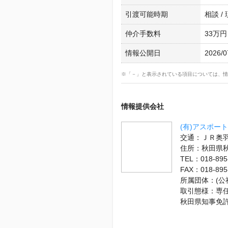
引渡可能時期
相談 /
仲介手数料
33万円
情報公開日
2026/0
※「－」と表示されている項目については、情
情報提供会社
(有)アスポート
交通：ＪＲ奥羽
住所：秋田県
TEL：018-895
FAX：018-895
所属団体：(
取引態様：専
秋田県知事免