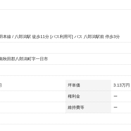
本線 / 八郎潟駅 徒歩11分 [バス利用可] バス 八郎潟駅前 停歩3分
南秋田郡八郎潟町字一日市
円
坪単価
3.13万円
権利金
ー
維持費等
ー