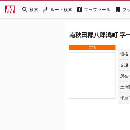
search
map
bookmark
検索
ルート検索
マップツール
ブ
南秋田郡八郎潟町 字一
売地
価格
交通
所在
土地
坪単