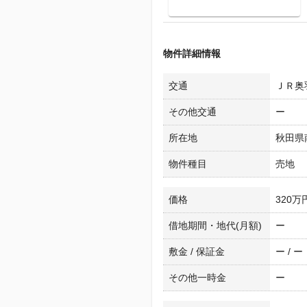
物件詳細情報
交通
ＪＲ奥羽
その他交通
ー
所在地
秋田県
物件種目
売地
価格
320万
借地期間・地代(月額)
ー
敷金 / 保証金
ー / ー
その他一時金
ー