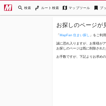
search
map
bookmark
検索
ルート検索
マップツール
ブ
お探しのページが
「
MapFan 住まい探し
」をご利
誠に恐れ入りますが、お客様がア
お探しのページは既に削除された
お手数ですが、下記よりお求めの