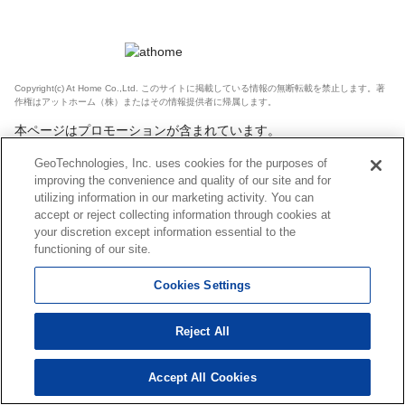
Copyright(c) At Home Co.,Ltd. このサイトに掲載している情報の無断転載を禁止します。著
作権はアットホーム（株）またはその情報提供者に帰属します。
本ページはプロモーションが含まれています。
GeoTechnologies, Inc. uses cookies for the purposes of
improving the convenience and quality of our site and for
utilizing information in our marketing activity. You can
accept or reject collecting information through cookies at
your discretion except information essential to the
functioning of our site.
Cookies Settings
Reject All
Accept All Cookies