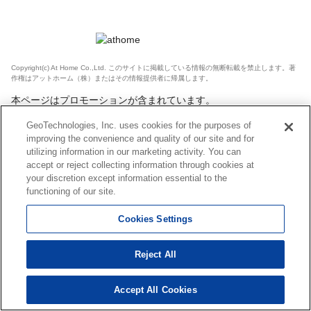
Copyright(c) At Home Co.,Ltd. このサイトに掲載している情報の無断転載を禁止します。著
作権はアットホーム（株）またはその情報提供者に帰属します。
本ページはプロモーションが含まれています。
GeoTechnologies, Inc. uses cookies for the purposes of
improving the convenience and quality of our site and for
utilizing information in our marketing activity. You can
accept or reject collecting information through cookies at
your discretion except information essential to the
functioning of our site.
Cookies Settings
Reject All
Accept All Cookies