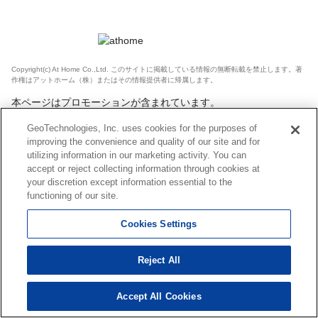
Copyright(c) At Home Co.,Ltd. このサイトに掲載している情報の無断転載を禁止します。著
作権はアットホーム（株）またはその情報提供者に帰属します。
本ページはプロモーションが含まれています。
GeoTechnologies, Inc. uses cookies for the purposes of
improving the convenience and quality of our site and for
utilizing information in our marketing activity. You can
accept or reject collecting information through cookies at
your discretion except information essential to the
functioning of our site.
Cookies Settings
Reject All
Accept All Cookies