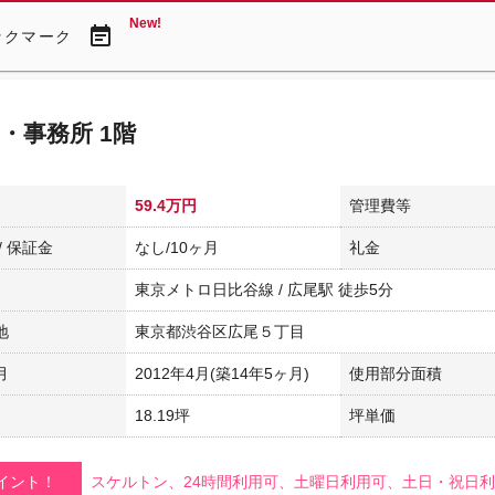
New!
event_note
ックマーク
・事務所 1階
59.4万円
管理費等
/ 保証金
なし/10ヶ月
礼金
東京メトロ日比谷線 / 広尾駅 徒歩5分
地
東京都渋谷区広尾５丁目
月
2012年4月(築14年5ヶ月)
使用部分面積
18.19坪
坪単価
イント！
スケルトン、24時間利用可、土曜日利用可、土日・祝日利