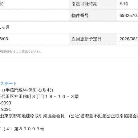
家
引渡可能時期
即時
物件番号
6982570
1ヶ月
8/03
次回更新予定日
2026/08/
報提供会社にご確認ください。
エステート
ロ半蔵門線/神保町 徒歩4分
千代田区神田錦町３丁目１８－１０－３階
-9090
-9091
社)東京都宅地建物取引業協会会員 (公社)首都圏不動産公正取引協議会
介
許（４）第８９０９３号