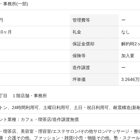
・事務所(一部)
万円
管理費等
ー
 10ヶ月
礼金
なし
保証金償却
解約時2
保険等
加入要
造作譲渡
ー
坪単価
3.2646
丁目 １階店舗・事務所
トン、24時間利用可、土曜日利用可、土日・祝日利用可、耐震構造(新耐
ント業種：カフェ・喫茶店/造作譲渡無償
・喫茶店、美容室・理容室/エステサロン/その他サロン/マッサージ・整体
康・介護その他、ファッション・雑貨/小売・物販その他、塾・スクール