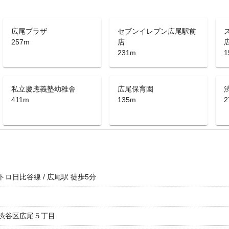
広尾プラザ
セブンイレブン広尾駅前
257m
店
231m
1
私立慶應義塾幼稚舎
広尾保育園
411m
135m
2
トロ日比谷線 / 広尾駅 徒歩5分
渋谷区広尾５丁目