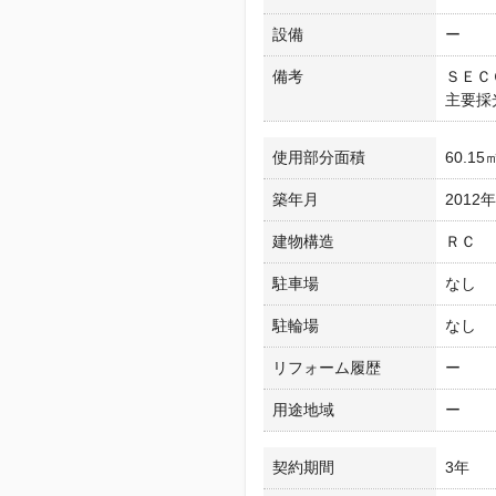
設備
ー
備考
ＳＥＣ
主要採
使用部分面積
60.15
築年月
2012
建物構造
ＲＣ
駐車場
なし
駐輪場
なし
リフォーム履歴
ー
用途地域
ー
契約期間
3年