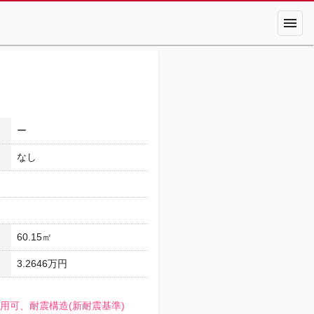
menu
ー
なし
60.15㎡
3.2646万円
用可、耐震構造(新耐震基準)