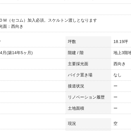
ＯＭ（セコム）加入必須。スケルトン渡しとなります
光面：西向き
㎡
坪数
18.19坪
年4月(築14年5ヶ月)
階建 / 階
地上3階地
主要採光面
西向き
バイク置き場
なし
接道状況
ー
リノベーション履歴
ー
土地面積
ー
現況
空