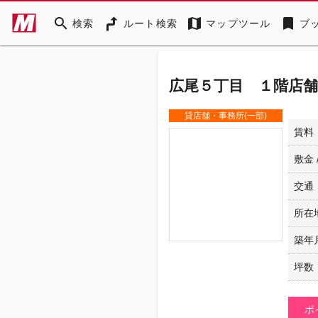
search
map
bookmark
検索
ルート検索
マップツール
ブ
広尾５丁目 １階店舗
貸店舗・事務所(一部)
賃料
敷金 
交通
所在
築年
坪数
ポ