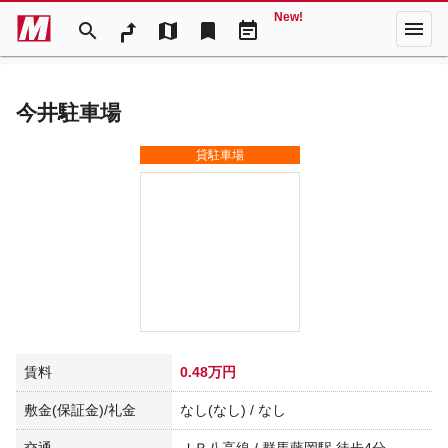
New!
menu
search
map
bookmark
event_note
今井駐車場
貸駐車場
賃料
0.48万円
敷金(保証金)/礼金
なし(なし) / なし
交通
ＪＲ八高線 / 群馬藤岡駅 徒歩4分