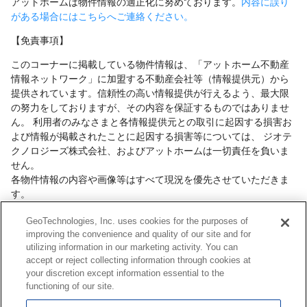
アットホームは物件情報の適正化に努めております。
内容に誤り
がある場合にはこちらへご連絡ください。
【免責事項】
このコーナーに掲載している物件情報は、「アットホーム不動産
情報ネットワーク」に加盟する不動産会社等（情報提供元）から
提供されています。信頼性の高い情報提供が行えるよう、最大限
の努力をしておりますが、その内容を保証するものではありませ
ん。 利用者のみなさまと各情報提供元との取引に起因する損害お
よび情報が掲載されたことに起因する損害等については、 ジオテ
クノロジーズ株式会社、およびアットホームは一切責任を負いま
せん。
各物件情報の内容や画像等はすべて現況を優先させていただきま
す。
お取引等（お取引の準備、資金調達等を含みます）の際には、内
GeoTechnologies, Inc. uses cookies for the purposes of
容や契約条件等について、 各情報提供元より十分な説明を受け、
improving the convenience and quality of our site and for
ご自身でご確認の上、判断してください。
utilizing information in our marketing activity. You can
このコーナーへの物件情報のご掲載、その他不動産業務ソリュー
accept or reject collecting information through cookies at
ション等についての不動産会社様のお問合せは
こちら
からお願い
your discretion except information essential to the
いたします。
functioning of our site.