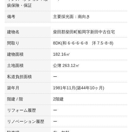
疵保険・保証
備考
主要採光面：南向き
建物名
柴田郡柴田町船岡字新田中古住宅
間取り
8DK(和 6･6･6･6･8 洋 7.5･8･8)
建物面積
182.16㎡
土地面積
公簿 263.12㎡
私道負担面積
ー
築年月
1981年11月(築44年10ヶ月)
階建 / 階
2階建
リフォーム履歴
ー
リノベーション履歴
ー