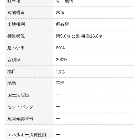
駐車場
有 無料
建物構造
木造
土地権利
所有権
接道状況
南5.6m 公道 接面16.8m
建ぺい率
60%
容積率
200%
地目
宅地
地勢
平坦
国土法届出
ー
セットバック
ー
建築確認番号
ー
エネルギー消費性能
ー