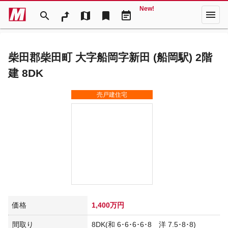
New!
menu
search
map
bookmark
event_note
柴田郡柴田町 大字船岡字新田 (船岡駅) 2階
建 8DK
売戸建住宅
価格
1,400万円
間取り
8DK(和 6･6･6･6･8 洋 7.5･8･8)