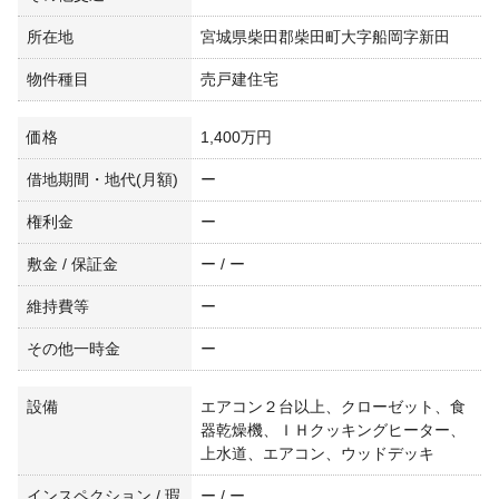
所在地
宮城県柴田郡柴田町大字船岡字新田
物件種目
売戸建住宅
価格
1,400万円
借地期間・地代(月額)
ー
権利金
ー
敷金 / 保証金
ー / ー
維持費等
ー
その他一時金
ー
設備
エアコン２台以上、クローゼット、食
器乾燥機、ＩＨクッキングヒーター、
上水道、エアコン、ウッドデッキ
インスペクション / 瑕
ー / ー