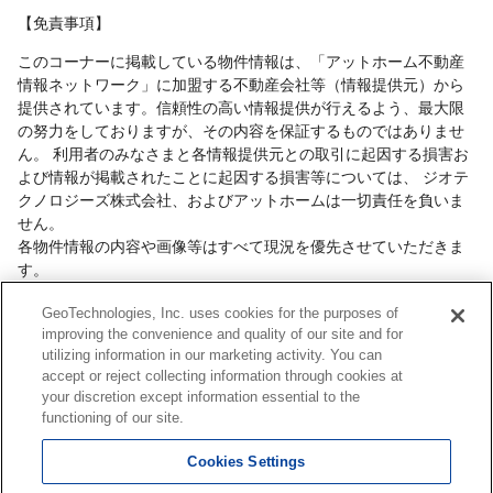
【免責事項】
このコーナーに掲載している物件情報は、「アットホーム不動産
情報ネットワーク」に加盟する不動産会社等（情報提供元）から
提供されています。信頼性の高い情報提供が行えるよう、最大限
の努力をしておりますが、その内容を保証するものではありませ
ん。 利用者のみなさまと各情報提供元との取引に起因する損害お
よび情報が掲載されたことに起因する損害等については、 ジオテ
クノロジーズ株式会社、およびアットホームは一切責任を負いま
せん。
各物件情報の内容や画像等はすべて現況を優先させていただきま
す。
お取引等（お取引の準備、資金調達等を含みます）の際には、内
GeoTechnologies, Inc. uses cookies for the purposes of
容や契約条件等について、 各情報提供元より十分な説明を受け、
improving the convenience and quality of our site and for
ご自身でご確認の上、判断してください。
utilizing information in our marketing activity. You can
このコーナーへの物件情報のご掲載、その他不動産業務ソリュー
accept or reject collecting information through cookies at
ション等についての不動産会社様のお問合せは
こちら
からお願い
your discretion except information essential to the
いたします。
functioning of our site.
Cookies Settings