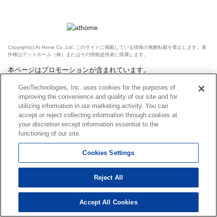
Copyright(c) At Home Co.,Ltd. このサイトに掲載している情報の無断転載を禁止します。著
作権はアットホーム（株）またはその情報提供者に帰属します。
本ページはプロモーションが含まれています。
GeoTechnologies, Inc. uses cookies for the purposes of
improving the convenience and quality of our site and for
utilizing information in our marketing activity. You can
accept or reject collecting information through cookies at
your discretion except information essential to the
functioning of our site.
Cookies Settings
Reject All
Accept All Cookies