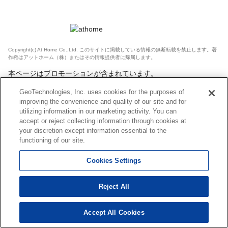
Copyright(c) At Home Co.,Ltd. このサイトに掲載している情報の無断転載を禁止します。著
作権はアットホーム（株）またはその情報提供者に帰属します。
本ページはプロモーションが含まれています。
GeoTechnologies, Inc. uses cookies for the purposes of
improving the convenience and quality of our site and for
utilizing information in our marketing activity. You can
accept or reject collecting information through cookies at
your discretion except information essential to the
functioning of our site.
Cookies Settings
Reject All
Accept All Cookies