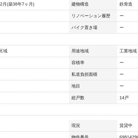
年2月(築38年7ヶ月)
建物構造
鉄骨造
リノベーション履歴
ー
バイク置き場
ー
区域
用途地域
工業地域
容積率
ー
私道負担面積
ー
地目
ー
総戸数
14戸
現況
賃貸中
物件番号
6981429