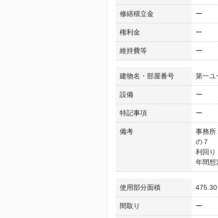
修繕積立金
ー
権利金
ー
維持費等
ー
建物名・部屋番号
第一ユ
設備
ー
特記事項
ー
備考
事務所
の７
利回り：
年間想
使用部分面積
475.3
間取り
ー