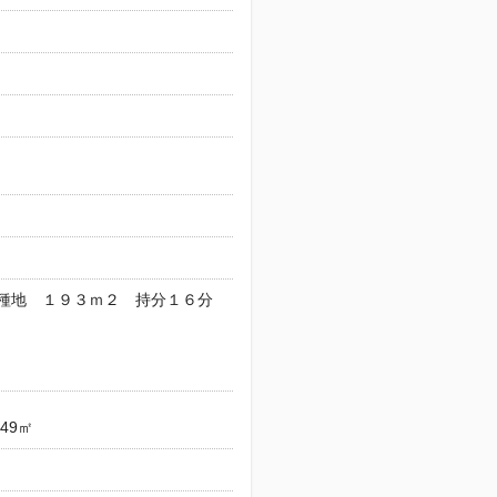
種地 １９３ｍ２ 持分１６分
.49㎡