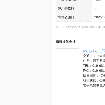
仲介手数料
ー
情報公開日
2026/0
※「－」と表示されている項目については、情
情報提供会社
(株)あすなろ
交通：ＪＲ東北
住所：岩手県
TEL：019-681
FAX：019-681
所属団体：(
取引態様：売
岩手県知事免