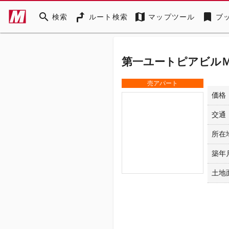
search
map
bookmark
検索
ルート検索
マップツール
ブ
第一ユートピアビル
売アパート
価格
交通
所在
築年
土地