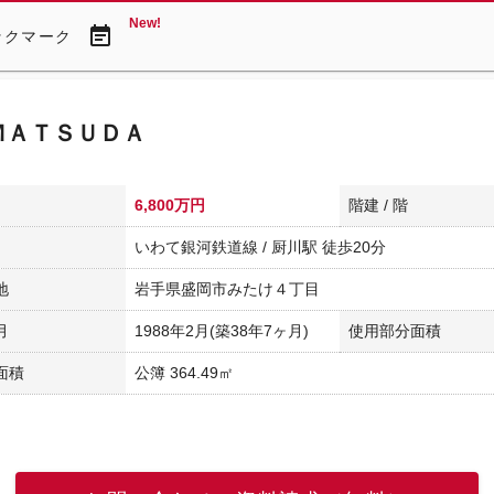
New!
event_note
ックマーク
ＭＡＴＳＵＤＡ
6,800万円
階建 / 階
いわて銀河鉄道線 / 厨川駅 徒歩20分
地
岩手県盛岡市みたけ４丁目
月
1988年2月(築38年7ヶ月)
使用部分面積
面積
公簿 364.49㎡