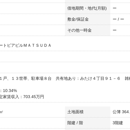
借地期間・地代(月額)
ー
敷金/保証金
ー / ー
その他一時金
ー
ートピアビルＭＡＴＳＵＤＡ
１戸、１３世帯、駐車場８台 共有地あり：みたけ４丁目９１－６ 雑
10.34%
定家賃収入：703.45万円
0㎡
土地面積
公簿 364
階建 / 階
3階建