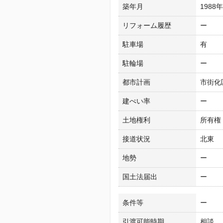
築年月
1988
リフォーム履歴
ー
駐車場
有
駐輪場
ー
都市計画
市街化
建ぺい率
ー
土地権利
所有権
接道状況
北東
地勢
ー
国土法届出
ー
条件等
ー
引渡可能時期
相談