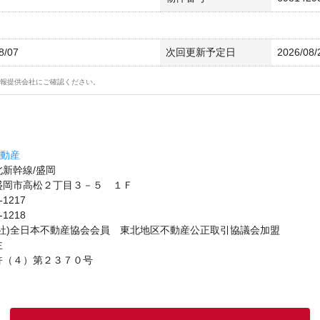
8/07
次回更新予定日
2026/08/
報提供会社にご確認ください。
不動産
新幹線/盛岡
盛岡市高松２丁目３－５ １Ｆ
-1217
-1218
公社)全日本不動産協会会員 東北地区不動産公正取引協議会加盟
主
許（４）第２３７０号