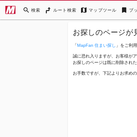
search
map
bookmark
検索
ルート検索
マップツール
ブ
お探しのページが
「
MapFan 住まい探し
」をご利
誠に恐れ入りますが、お客様がア
お探しのページは既に削除された
お手数ですが、下記よりお求めの