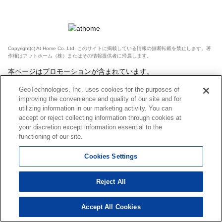
Copyright(c) At Home Co.,Ltd. このサイトに掲載している情報の無断転載を禁止します。著
作権はアットホーム（株）またはその情報提供者に帰属します。
本ページはプロモーションが含まれています。
GeoTechnologies, Inc. uses cookies for the purposes of
improving the convenience and quality of our site and for
utilizing information in our marketing activity. You can
accept or reject collecting information through cookies at
your discretion except information essential to the
functioning of our site.
Cookies Settings
Reject All
Accept All Cookies