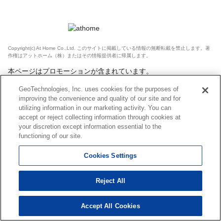
Copyright(c) At Home Co.,Ltd. このサイトに掲載している情報の無断転載を禁止します。著
作権はアットホーム（株）またはその情報提供者に帰属します。
本ページはプロモーションが含まれています。
GeoTechnologies, Inc. uses cookies for the purposes of
improving the convenience and quality of our site and for
utilizing information in our marketing activity. You can
accept or reject collecting information through cookies at
your discretion except information essential to the
functioning of our site.
Cookies Settings
Reject All
Accept All Cookies