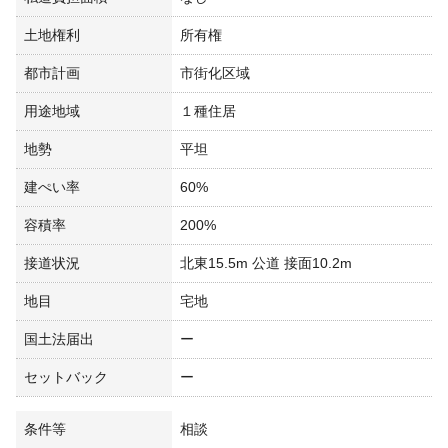
土地権利
所有権
都市計画
市街化区域
用途地域
１種住居
地勢
平坦
建ぺい率
60%
容積率
200%
接道状況
北東15.5m 公道 接面10.2m
地目
宅地
国土法届出
ー
セットバック
ー
条件等
相談