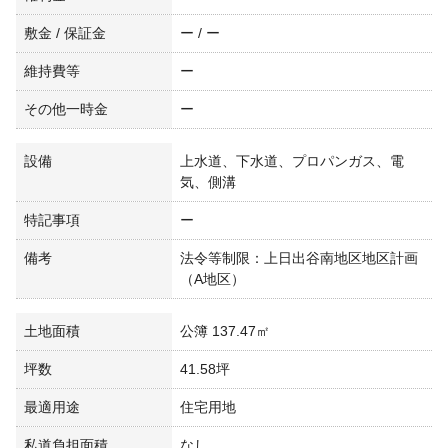
敷金 / 保証金
ー / ー
維持費等
ー
その他一時金
ー
設備
上水道、下水道、プロパンガス、電
気、側溝
特記事項
ー
備考
法令等制限：上日出谷南地区地区計画
（A地区）
土地面積
公簿 137.47㎡
坪数
41.58坪
最適用途
住宅用地
私道負担面積
なし