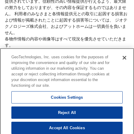
提供されています。信頼性の高い情報提供が行えるよう、最大限
の努力をしておりますが、その内容を保証するものではありませ
ん。 利用者のみなさまと各情報提供元との取引に起因する損害お
よび情報が掲載されたことに起因する損害等については、 ジオテ
クノロジーズ株式会社、およびアットホームは一切責任を負いま
せん。
各物件情報の内容や画像等はすべて現況を優先させていただきま
す。
お取引等（お取引の準備、資金調達等を含みます）の際には、内
GeoTechnologies, Inc. uses cookies for the purposes of
容や契約条件等について、 各情報提供元より十分な説明を受け、
improving the convenience and quality of our site and for
ご自身でご確認の上、判断してください。
utilizing information in our marketing activity. You can
このコーナーへの物件情報のご掲載、その他不動産業務ソリュー
accept or reject collecting information through cookies at
ション等についての不動産会社様のお問合せは
こちら
からお願い
your discretion except information essential to the
いたします。
functioning of our site.
Cookies Settings
Copyright(c) At Home Co.,Ltd. このサイトに掲載している情報の無断転載を禁止します。著
Reject All
作権はアットホーム（株）またはその情報提供者に帰属します。
本ページはプロモーションが含まれています。
Accept All Cookies