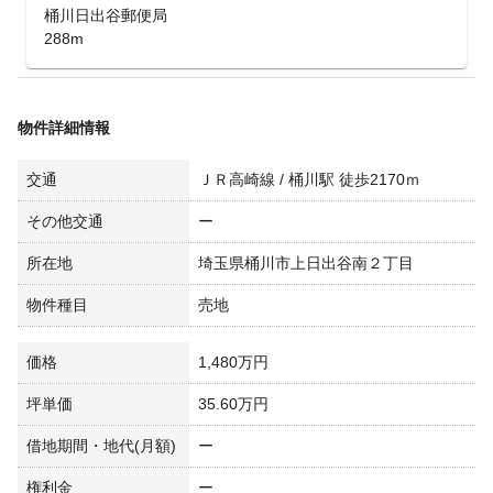
桶川日出谷郵便局
288m
物件詳細情報
交通
ＪＲ高崎線 / 桶川駅 徒歩2170ｍ
その他交通
ー
所在地
埼玉県桶川市上日出谷南２丁目
物件種目
売地
価格
1,480万円
坪単価
35.60万円
借地期間・地代(月額)
ー
権利金
ー