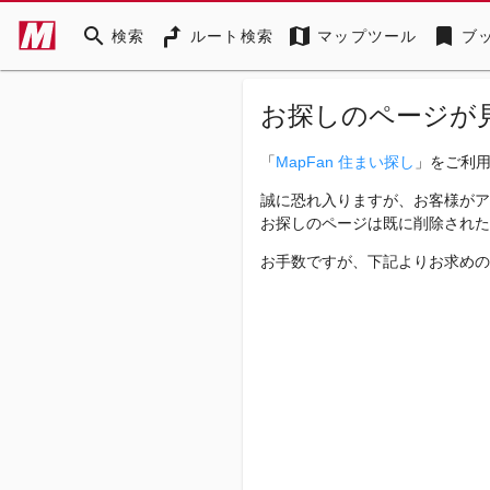
search
map
bookmark
検索
ルート検索
マップツール
ブ
お探しのページが
「
MapFan 住まい探し
」をご利
誠に恐れ入りますが、お客様がア
お探しのページは既に削除された
お手数ですが、下記よりお求めの