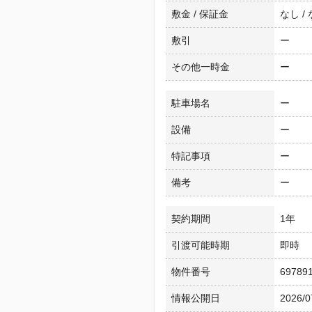
敷金 / 保証金
なし /
敷引
ー
その他一時金
ー
駐車場名
ー
設備
ー
特記事項
ー
備考
ー
契約期間
1年
引渡可能時期
即時
物件番号
69789
情報公開日
2026/0