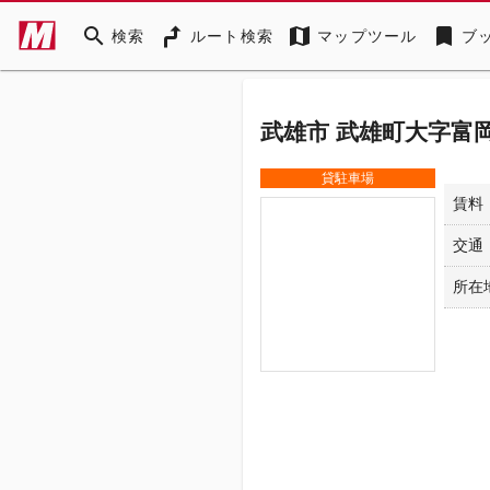
search
map
bookmark
検索
ルート検索
マップツール
ブ
武雄市 武雄町大字富岡
貸駐車場
賃料
交通
所在