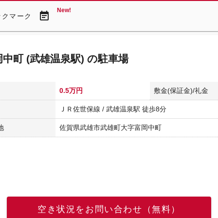
New!
event_note
ックマーク
中町 (武雄温泉駅) の駐車場
0.5万円
敷金(保証金)/礼金
ＪＲ佐世保線 / 武雄温泉駅 徒歩8分
地
佐賀県武雄市武雄町大字富岡中町
空き状況をお問い合わせ（無料）