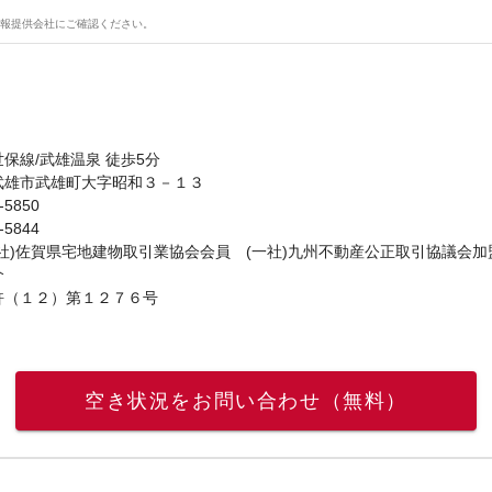
報提供会社にご確認ください。
保線/武雄温泉 徒歩5分
武雄市武雄町大字昭和３－１３
-5850
-5844
社)佐賀県宅地建物取引業協会会員 (一社)九州不動産公正取引協議会加
介
許（１２）第１２７６号
空き状況をお問い合わせ（無料）