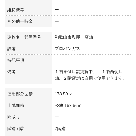
維持費等
ー
その他一時金
ー
建物名・部屋番号
和歌山市塩屋 店舗
設備
プロパンガス
特記事項
ー
備考
１階東側店舗賃貸中。 １階西側店
舗、２階店舗は自用で使用できます。
使用部分面積
178.59㎡
土地面積
公簿 162.66㎡
間取り
ー
階建 / 階
2階建