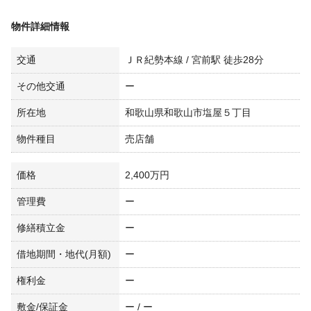
物件詳細情報
交通
ＪＲ紀勢本線 / 宮前駅 徒歩28分
その他交通
ー
所在地
和歌山県和歌山市塩屋５丁目
物件種目
売店舗
価格
2,400万円
管理費
ー
修繕積立金
ー
借地期間・地代(月額)
ー
権利金
ー
敷金/保証金
ー / ー