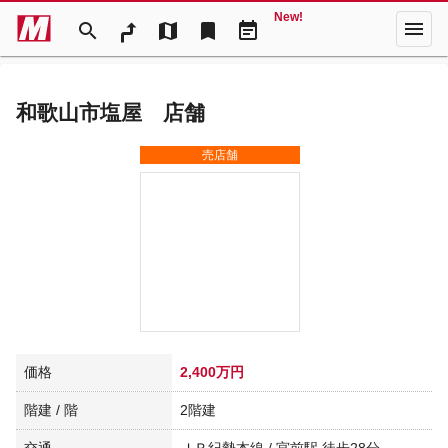
New!
menu
search
map
bookmark
event_note
和歌山市塩屋 店舗
売店舗
価格
2,400万円
階建 / 階
2階建
交通
ＪＲ紀勢本線 / 宮前駅 徒歩28分