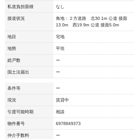
私道負担面積
なし
接道状況
角地：２方道路 北30.1m 公道 接面
13.0m 西19.9m 公道 接面5.0m
地目
宅地
地勢
平坦
総戸数
ー
国土法届出
ー
条件等
ー
現況
賃貸中
引渡可能時期
相談
物件番号
6978849373
仲介手数料
ー