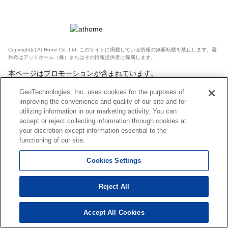
Copyright(c) At Home Co.,Ltd. このサイトに掲載している情報の無断転載を禁止します。著
作権はアットホーム（株）またはその情報提供者に帰属します。
本ページはプロモーションが含まれています。
GeoTechnologies, Inc. uses cookies for the purposes of
improving the convenience and quality of our site and for
utilizing information in our marketing activity. You can
accept or reject collecting information through cookies at
your discretion except information essential to the
functioning of our site.
Cookies Settings
Reject All
Accept All Cookies