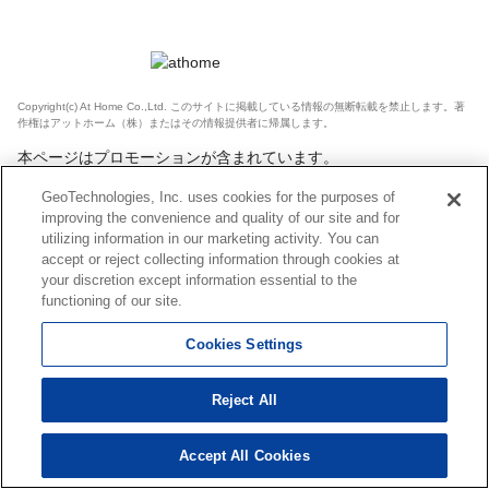
Copyright(c) At Home Co.,Ltd. このサイトに掲載している情報の無断転載を禁止します。著
作権はアットホーム（株）またはその情報提供者に帰属します。
本ページはプロモーションが含まれています。
GeoTechnologies, Inc. uses cookies for the purposes of
improving the convenience and quality of our site and for
utilizing information in our marketing activity. You can
accept or reject collecting information through cookies at
your discretion except information essential to the
functioning of our site.
Cookies Settings
Reject All
Accept All Cookies