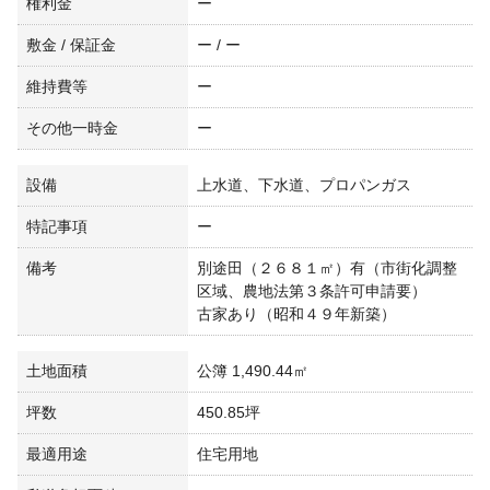
権利金
ー
敷金 / 保証金
ー / ー
維持費等
ー
その他一時金
ー
設備
上水道、下水道、プロパンガス
特記事項
ー
備考
別途田（２６８１㎡）有（市街化調整
区域、農地法第３条許可申請要）
古家あり（昭和４９年新築）
土地面積
公簿 1,490.44㎡
坪数
450.85坪
最適用途
住宅用地