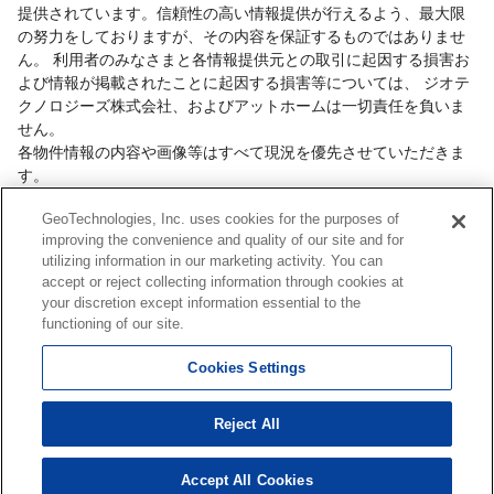
提供されています。信頼性の高い情報提供が行えるよう、最大限
の努力をしておりますが、その内容を保証するものではありませ
ん。 利用者のみなさまと各情報提供元との取引に起因する損害お
よび情報が掲載されたことに起因する損害等については、 ジオテ
クノロジーズ株式会社、およびアットホームは一切責任を負いま
せん。
各物件情報の内容や画像等はすべて現況を優先させていただきま
す。
お取引等（お取引の準備、資金調達等を含みます）の際には、内
GeoTechnologies, Inc. uses cookies for the purposes of
容や契約条件等について、 各情報提供元より十分な説明を受け、
improving the convenience and quality of our site and for
ご自身でご確認の上、判断してください。
utilizing information in our marketing activity. You can
このコーナーへの物件情報のご掲載、その他不動産業務ソリュー
accept or reject collecting information through cookies at
ション等についての不動産会社様のお問合せは
こちら
からお願い
your discretion except information essential to the
いたします。
functioning of our site.
Cookies Settings
Copyright(c) At Home Co.,Ltd. このサイトに掲載している情報の無断転載を禁止します。著
Reject All
作権はアットホーム（株）またはその情報提供者に帰属します。
本ページはプロモーションが含まれています。
Accept All Cookies