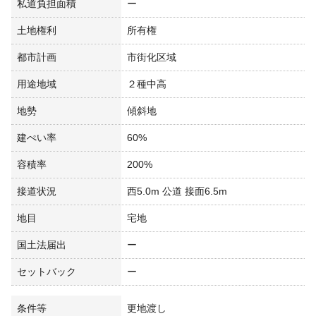
私道負担面積
ー
土地権利
所有権
都市計画
市街化区域
用途地域
２種中高
地勢
傾斜地
建ぺい率
60%
容積率
200%
接道状況
西5.0m 公道 接面6.5m
地目
宅地
国土法届出
ー
セットバック
ー
条件等
更地渡し