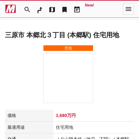
New!
menu
search
map
bookmark
event_note
三原市 本郷北３丁目 (本郷駅) 住宅用地
売地
価格
1,680万円
最適用途
住宅用地
交通
ＪＲ山陽本線（神戸～下関） / 本郷駅