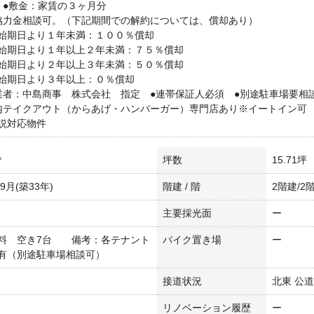
 ●敷金：家賃の３ヶ月分
協力金相談可。（下記期間での解約については、償却あり）
始期日より１年未満：１００％償却
始期日より１年以上２年未満：７５％償却
始期日より２年以上３年未満：５０％償却
始期日より３年以上：０％償却
業者：中島商事 株式会社 指定 ●連帯保証人必須 ●別途駐車場要相
内テイクアウト（からあげ・ハンバーガー）専門店あり※イートイン可
説対応物件
㎡
坪数
15.71坪
年9月(築33年)
階建 / 階
2階建/2
主要採光面
ー
料 空き7台 備考：各テナント
バイク置き場
ー
有（別途駐車場相談可）
接道状況
北東 公道
リノベーション履歴
ー