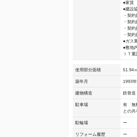
●家賃
●建設
・契約
・契約
・契約
・契約
●ガス
●敷地
ＩＴ重
使用部分面積
51.94
築年月
1993
建物構造
鉄骨造
駐車場
有 無
との共
駐輪場
ー
リフォーム履歴
ー