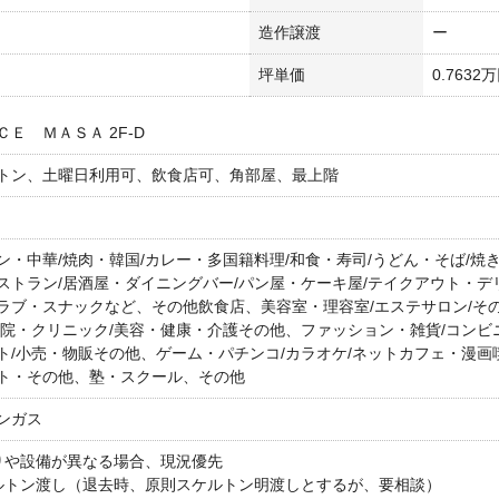
造作譲渡
ー
坪単価
0.7632
ＣＥ ＭＡＳＡ 2F-D
トン、土曜日利用可、飲食店可、角部屋、最上階
ン・中華/焼肉・韓国/カレー・多国籍料理/和食・寿司/うどん・そば/焼
ストラン/居酒屋・ダイニングバー/パン屋・ケーキ屋/テイクアウト・
ラブ・スナックなど、その他飲食店、美容室・理容室/エステサロン/その
病院・クリニック/美容・健康・介護その他、ファッション・雑貨/コンビ
ト/小売・物販その他、ゲーム・パチンコ/カラオケ/ネットカフェ・漫画
ト・その他、塾・スクール、その他
ンガス
りや設備が異なる場合、現況優先
ルトン渡し（退去時、原則スケルトン明渡しとするが、要相談）