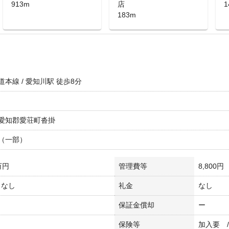
913m
店
1
183m
本線 / 愛知川駅 徒歩8分
愛知郡愛荘町沓掛
（一部）
万円
管理費等
8,800円
/ なし
礼金
なし
保証金償却
ー
保険等
加入要 