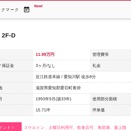
New!
event_note
ックマーク
2F-D
11.99万円
管理費等
/ 保証金
3ヶ月/なし
礼金
近江鉄道本線 / 愛知川駅 徒歩8分
地
滋賀県愛知郡愛荘町沓掛
月
1993年9月(築33年)
使用部分面積
15.71坪
坪単価
イント！
スケルトン、土曜日利用可、飲食店可、角部屋、最上階