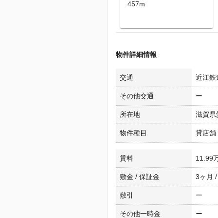
457m
物件詳細情報
交通
近江鉄道
その他交通
ー
所在地
滋賀県
物件種目
貸店舗
賃料
11.99
敷金 / 保証金
3ヶ月 
敷引
ー
その他一時金
ー