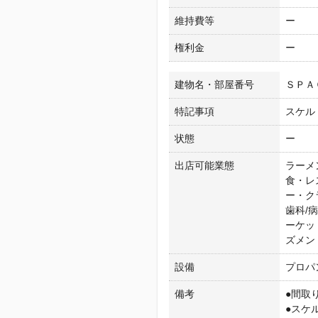
維持費等
ー
権利金
ー
建物名・部屋番号
ＳＰＡ
特記事項
スケル
状態
ー
出店可能業態
ラーメ
食・レ
ー・ク
歯科/
ーケッ
ズメン
設備
プロパ
備考
●間取
●スケ