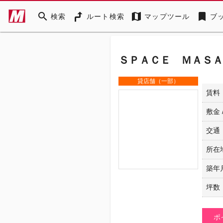
search
map
bookmark
検索
ルート検索
マップツール
ブ
ＳＰＡＣＥ ＭＡＳＡ 
貸店舗（一部）
賃料
敷金 
交通
所在
築年
坪数
ポ