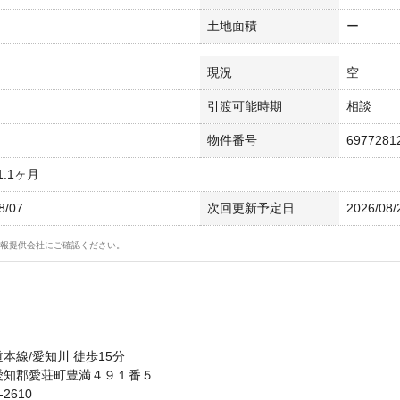
土地面積
ー
現況
空
引渡可能時期
相談
物件番号
6977281
.1ヶ月
8/07
次回更新予定日
2026/08/
報提供会社にご確認ください。
本線/愛知川 徒歩15分
愛知郡愛荘町豊満４９１番５
-2610