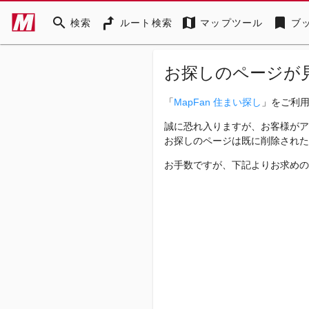
search
map
bookmark
検索
ルート検索
マップツール
ブ
お探しのページが
「
MapFan 住まい探し
」をご利
誠に恐れ入りますが、お客様がア
お探しのページは既に削除された
お手数ですが、下記よりお求めの