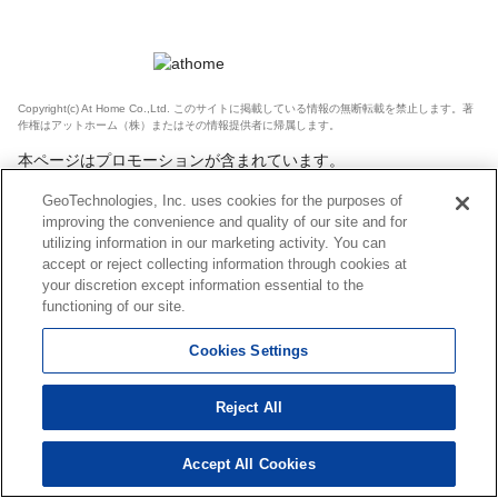
Copyright(c) At Home Co.,Ltd. このサイトに掲載している情報の無断転載を禁止します。著
作権はアットホーム（株）またはその情報提供者に帰属します。
本ページはプロモーションが含まれています。
GeoTechnologies, Inc. uses cookies for the purposes of
improving the convenience and quality of our site and for
utilizing information in our marketing activity. You can
accept or reject collecting information through cookies at
your discretion except information essential to the
functioning of our site.
Cookies Settings
Reject All
Accept All Cookies