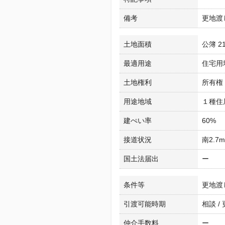
備考
更地渡
土地面積
公簿 21
最適用途
住宅用
土地権利
所有権
用途地域
１種住
建ぺい率
60%
接道状況
南2.7
国土法届出
ー
条件等
更地渡
引渡可能時期
相談 /
仲介手数料
ー