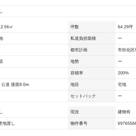
し
2.56㎡
坪数
64.29坪
地
私道負担面積
ー
都市計画
市街化区
居
地勢
ー
容積率
200%
m 公道 接面8.0m
地目
宅地
セットバック
ー
し
現況
建物有
 更地渡し
物件番号
6976556