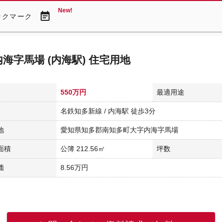
New!
event_note
ックマーク
海字馬場 (内海駅) 住宅用地
550万円
最適用途
名鉄知多新線 / 内海駅 徒歩3分
地
愛知県知多郡南知多町大字内海字馬場
面積
公簿 212.56㎡
坪数
価
8.56万円