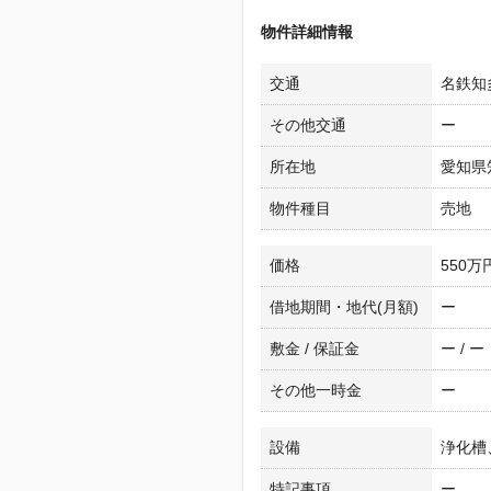
物件詳細情報
交通
名鉄知多
その他交通
ー
所在地
愛知県
物件種目
売地
価格
550万
借地期間・地代(月額)
ー
敷金 / 保証金
ー / ー
その他一時金
ー
設備
浄化槽
特記事項
ー