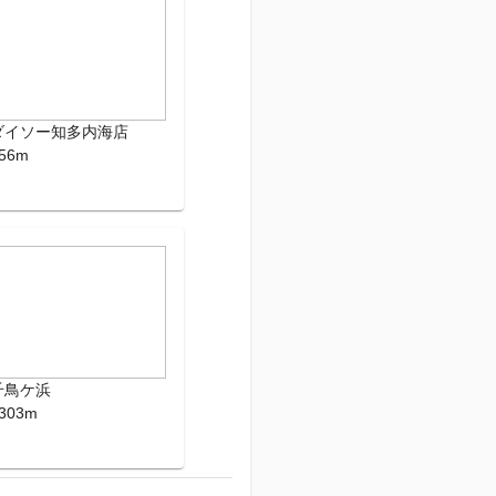
ダイソー知多内海店
56m
千鳥ケ浜
303m