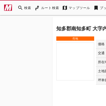
search
map
bookmark
検索
ルート検索
マップツール
ブ
知多郡南知多町 大字内
売地
価格
交通
所在
土地
坪単