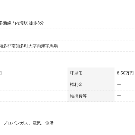
新線 / 内海駅 徒歩3分
知多郡南知多町大字内海字馬場
円
坪単価
8.56万円
権利金
ー
維持費等
ー
、プロパンガス、電気、側溝