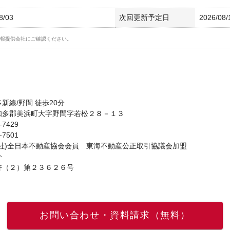
8/03
次回更新予定日
2026/08/
報提供会社にご確認ください。
新線/野間 徒歩20分
知多郡美浜町大字野間字若松２８－１３
-7429
-7501
公社)全日本不動産協会会員 東海不動産公正取引協議会加盟
介
許（２）第２３６２６号
お問い合わせ・資料請求（無料）