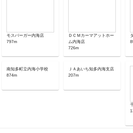
モスバーガー内海店
ＤＣＭカーマアットホー
797m
ム内海店
8
726m
南知多町立内海小学校
ＪＡあいち知多内海支店
874m
207m
1