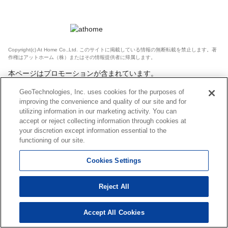
Copyright(c) At Home Co.,Ltd. このサイトに掲載している情報の無断転載を禁止します。著
作権はアットホーム（株）またはその情報提供者に帰属します。
本ページはプロモーションが含まれています。
GeoTechnologies, Inc. uses cookies for the purposes of
improving the convenience and quality of our site and for
utilizing information in our marketing activity. You can
accept or reject collecting information through cookies at
your discretion except information essential to the
functioning of our site.
Cookies Settings
Reject All
Accept All Cookies