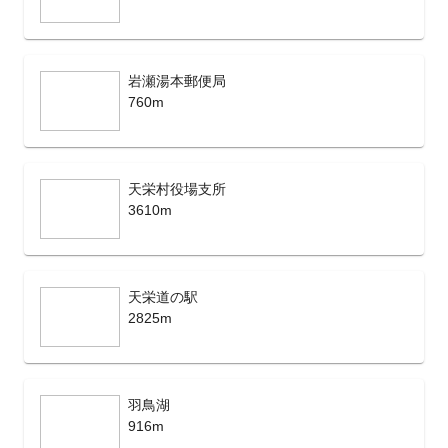
岩瀬湯本郵便局
760m
天栄村役場支所
3610m
天栄道の駅
2825m
羽鳥湖
916m