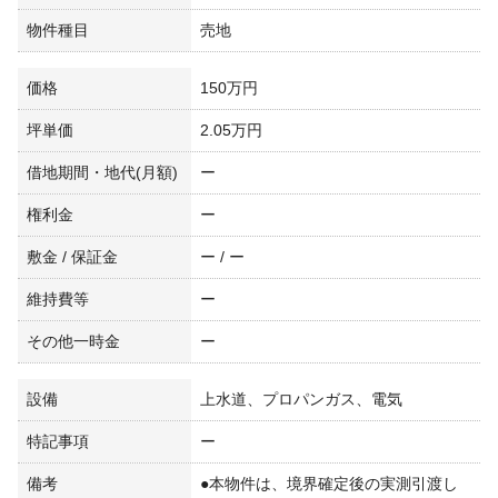
物件種目
売地
価格
150万円
坪単価
2.05万円
借地期間・地代(月額)
ー
権利金
ー
敷金 / 保証金
ー / ー
維持費等
ー
その他一時金
ー
設備
上水道、プロパンガス、電気
特記事項
ー
備考
●本物件は、境界確定後の実測引渡し