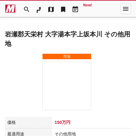
New!
menu
search
map
bookmark
event_note
岩瀬郡天栄村 大字湯本字上坂本川 その他用
地
売地
価格
150万円
最適用途
その他用地