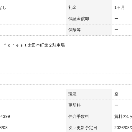
 なし
礼金
1ヶ月
保証金償却
ー
保険等
ー
 ｆｏｒｅｓｔ太田本町第２駐車場
現況
空
更新料
ー
04399
仲介手数料
賃料の1
8/08
次回更新予定日
2026/08/