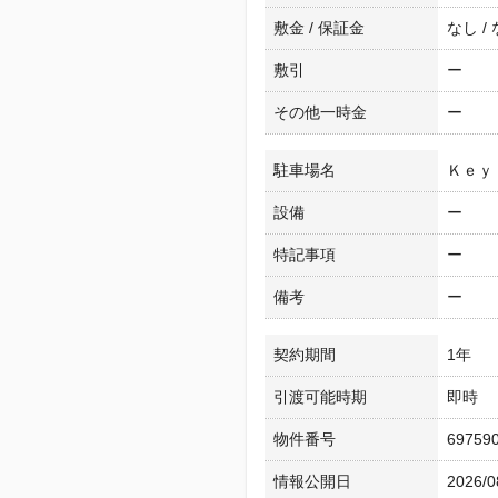
敷金 / 保証金
なし /
敷引
ー
その他一時金
ー
駐車場名
Ｋｅｙ
設備
ー
特記事項
ー
備考
ー
契約期間
1年
引渡可能時期
即時
物件番号
69759
情報公開日
2026/0