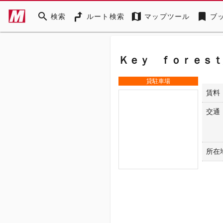
search
map
bookmark
検索
ルート検索
マップツール
ブ
Ｋｅｙ ｆｏｒｅｓｔ
貸駐車場
賃料
交通
所在