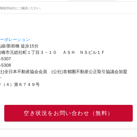
報提供会社にご確認ください。
コーポレーション
線/新前橋 徒歩15分
前橋市元総社町１丁目３－１０ ＡＳＨ ＮＳビル１Ｆ
-5307
-5308
社)全日本不動産協会会員 (公社)首都圏不動産公正取引協議会加盟
介
許（４）第６７４９号
空き状況をお問い合わせ（無料）