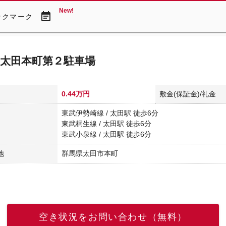
New!
event_note
ックマーク
太田本町第２駐車場
0.44万円
敷金(保証金)/礼金
東武伊勢崎線 / 太田駅 徒歩6分
東武桐生線 / 太田駅 徒歩6分
東武小泉線 / 太田駅 徒歩6分
地
群馬県太田市本町
空き状況をお問い合わせ（無料）