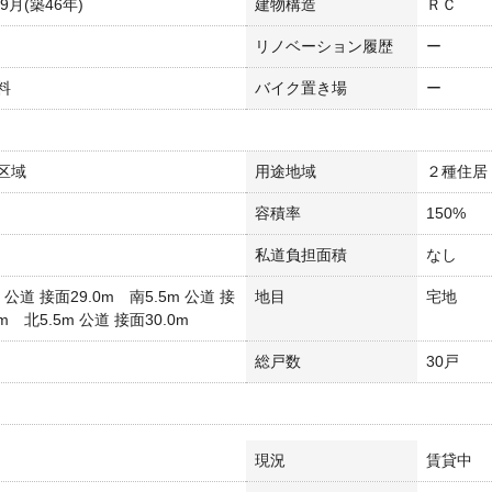
年9月(築46年)
建物構造
ＲＣ
リノベーション履歴
ー
料
バイク置き場
ー
区域
用途地域
２種住居
容積率
150%
私道負担面積
なし
m 公道 接面29.0m 南5.5m 公道 接
地目
宅地
0m 北5.5m 公道 接面30.0m
総戸数
30戸
現況
賃貸中