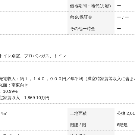
借地期間・地代(月額)
ー
敷金/保証金
ー / ー
その他一時金
ー
トイレ別室、プロパンガス、トイレ
売電収入：約１，１４０，０００円／年平均（満室時家賃等収入に含ま
光面：南東向き
10.99%
家賃収入：1,869.10万円
.74㎡
土地面積
公簿 2,01
階建 / 階
6階建