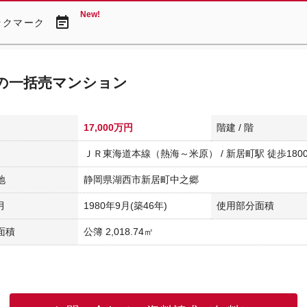
New!
event_note
ックマーク
 の一括売マンション
17,000万円
階建 / 階
ＪＲ東海道本線（熱海～米原） / 新居町駅 徒歩180
地
静岡県湖西市新居町中之郷
月
1980年9月(築46年)
使用部分面積
面積
公簿 2,018.74㎡