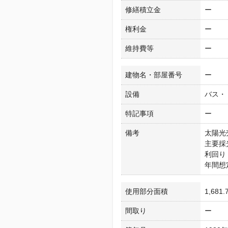
修繕積立金
ー
権利金
ー
維持費等
ー
建物名・部屋番号
ー
設備
バス・
特記事項
ー
備考
太陽光
主要採
利回り：
年間想定
使用部分面積
1,681
間取り
ー