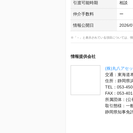
引渡可能時期
相談
仲介手数料
ー
情報公開日
2026/0
※「－」と表示されている項目については、情
情報提供会社
(株)丸八アセ
交通：東海道本
住所：静岡県
TEL：053-450
FAX：053-401
所属団体：(
取引態様：一
静岡県知事免