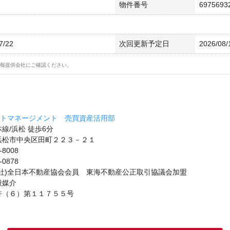
物件番号
6975693
7/22
次回更新予定日
2026/08/
報提供会社にご確認ください。
ットマネージメント 売買資産活用部
線/浜松 徒歩6分
浜松市中央区田町２２３－２１
-8008
-0878
公社)全日本不動産協会会員 東海不動産公正取引協議会加盟
般媒介
許（６）第１１７５５号