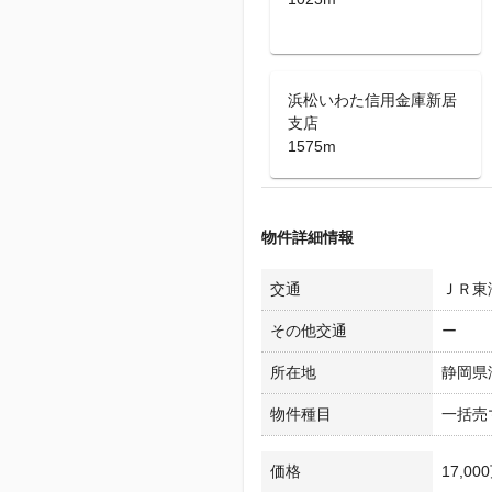
浜松いわた信用金庫新居
支店
1575m
物件詳細情報
交通
ＪＲ東
その他交通
ー
所在地
静岡県
物件種目
一括売
価格
17,00