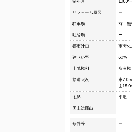
築年月
1980
リフォーム履歴
ー
駐車場
有 無
駐輪場
ー
都市計画
市街化
建ぺい率
60%
土地権利
所有権
接道状況
東7.0
面15.
地勢
平坦
国土法届出
ー
条件等
ー