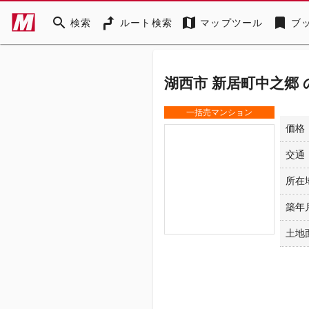
search
map
bookmark
検索
ルート検索
マップツール
ブ
湖西市 新居町中之郷
一括売マンション
価格
交通
所在
築年
土地