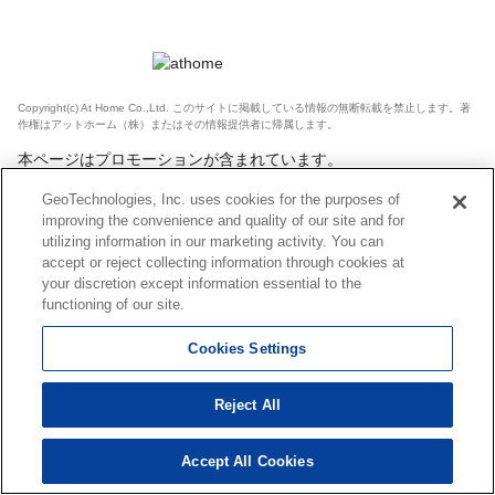
Copyright(c) At Home Co.,Ltd. このサイトに掲載している情報の無断転載を禁止します。著
作権はアットホーム（株）またはその情報提供者に帰属します。
本ページはプロモーションが含まれています。
GeoTechnologies, Inc. uses cookies for the purposes of
improving the convenience and quality of our site and for
utilizing information in our marketing activity. You can
accept or reject collecting information through cookies at
your discretion except information essential to the
functioning of our site.
Cookies Settings
Reject All
Accept All Cookies