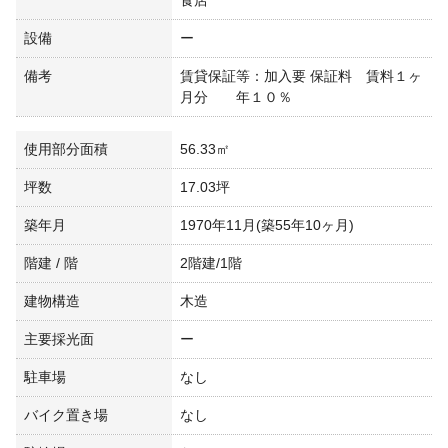
食店
設備
ー
備考
賃貸保証等：加入要 保証料 賃料１ヶ
月分 年１０％
使用部分面積
56.33㎡
坪数
17.03坪
築年月
1970年11月(築55年10ヶ月)
階建 / 階
2階建/1階
建物構造
木造
主要採光面
ー
駐車場
なし
バイク置き場
なし