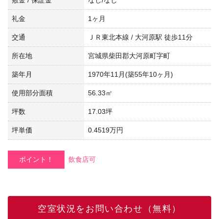
礼金
1ヶ月
交通
ＪＲ東北本線 / 大河原駅 徒歩11分
所在地
宮城県柴田郡大河原町字町
築年月
1970年11月(築55年10ヶ月)
使用部分面積
56.33㎡
坪数
17.03坪
坪単価
0.4519万円
ポイント！
飲食店可
空室状況をお問い合わせ（無料）