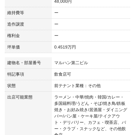
48,000円
維持費等
ー
造作譲渡
ー
権利金
ー
坪単価
0.4519万円
建物名・部屋番号
マルハン第二ビル
特記事項
飲食店可
状態
前テナント業種：その他
出店可能業態
ラーメン・中華/焼肉・韓国/カレー・
多国籍料理/うどん・そば/焼き鳥/鉄板
焼き・お好み焼き/居酒屋・ダイニング
バー/パン屋・ケーキ屋/テイクアウ
ト・デリバリー、カフェ・喫茶店、バ
ー・クラブ・スナックなど、その他飲