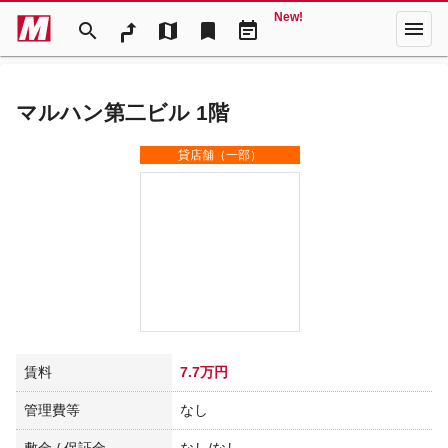
New!
menu
search
map
bookmark
event_note
マルハン第二ビル 1階
貸店舗（一部）
賃料
7.7万円
管理費等
なし
敷金 / 保証金
なし/なし