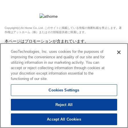
Copyright(c) At Home Co.,Ltd. このサイトに掲載している情報の無断転載を禁止します。著
作権はアットホーム（株）またはその情報提供者に帰属します。
本ページはプロモーションが含まれています。
GeoTechnologies, Inc. uses cookies for the purposes of
improving the convenience and quality of our site and for
utilizing information in our marketing activity. You can
accept or reject collecting information through cookies at
your discretion except information essential to the
functioning of our site.
Cookies Settings
Reject All
Accept All Cookies