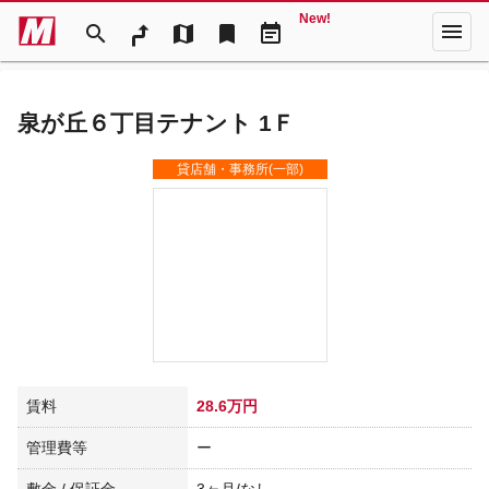
New!
menu
search
map
bookmark
event_note
泉が丘６丁目テナント 1Ｆ
貸店舗・事務所(一部)
賃料
28.6万円
管理費等
ー
敷金 / 保証金
3ヶ月/なし