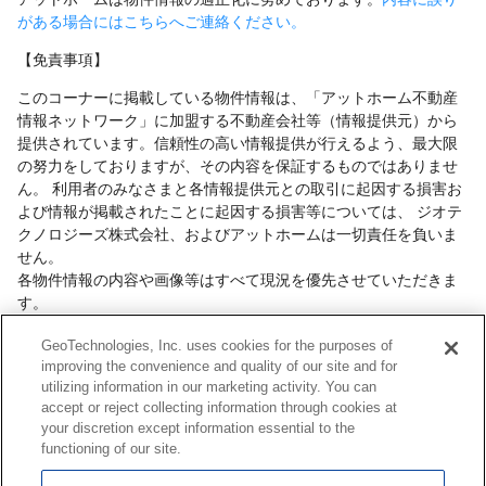
がある場合にはこちらへご連絡ください。
【免責事項】
このコーナーに掲載している物件情報は、「アットホーム不動産
情報ネットワーク」に加盟する不動産会社等（情報提供元）から
提供されています。信頼性の高い情報提供が行えるよう、最大限
の努力をしておりますが、その内容を保証するものではありませ
ん。 利用者のみなさまと各情報提供元との取引に起因する損害お
よび情報が掲載されたことに起因する損害等については、 ジオテ
クノロジーズ株式会社、およびアットホームは一切責任を負いま
せん。
各物件情報の内容や画像等はすべて現況を優先させていただきま
す。
お取引等（お取引の準備、資金調達等を含みます）の際には、内
GeoTechnologies, Inc. uses cookies for the purposes of
容や契約条件等について、 各情報提供元より十分な説明を受け、
improving the convenience and quality of our site and for
ご自身でご確認の上、判断してください。
utilizing information in our marketing activity. You can
このコーナーへの物件情報のご掲載、その他不動産業務ソリュー
accept or reject collecting information through cookies at
ション等についての不動産会社様のお問合せは
こちら
からお願い
your discretion except information essential to the
いたします。
functioning of our site.