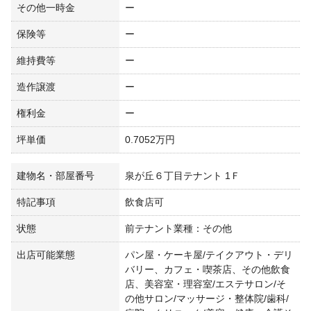
その他一時金
ー
保険等
ー
維持費等
ー
造作譲渡
ー
権利金
ー
坪単価
0.7052万円
建物名・部屋番号
泉が丘６丁目テナント 1Ｆ
特記事項
飲食店可
状態
前テナント業種：その他
出店可能業態
パン屋・ケーキ屋/テイクアウト・デリ
バリー、カフェ・喫茶店、その他飲食
店、美容室・理容室/エステサロン/そ
の他サロン/マッサージ・整体院/歯科/