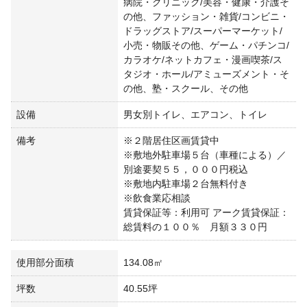
病院・クリニック/美容・健康・介護そ
の他、ファッション・雑貨/コンビニ・
ドラッグストア/スーパーマーケット/
小売・物販その他、ゲーム・パチンコ/
カラオケ/ネットカフェ・漫画喫茶/ス
タジオ・ホール/アミューズメント・そ
の他、塾・スクール、その他
設備
男女別トイレ、エアコン、トイレ
備考
※２階居住区画賃貸中
※敷地外駐車場５台（車種による）／
別途要契５５，０００円税込
※敷地内駐車場２台無料付き
※飲食業応相談
賃貸保証等：利用可 アーク賃貸保証：
総賃料の１００％ 月額３３０円
使用部分面積
134.08㎡
坪数
40.55坪