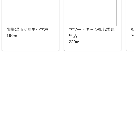
御殿場市立原里小学校
マツモトキヨシ御殿場原
190m
里店
7
220m