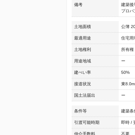
備考
建築後
プロパ
土地面積
公簿 20
最適用途
住宅用
土地権利
所有権
用途地域
ー
建ぺい率
50%
接道状況
東8.0
国土法届出
ー
条件等
建築条
引渡可能時期
即時 /
仲介手数料
不要