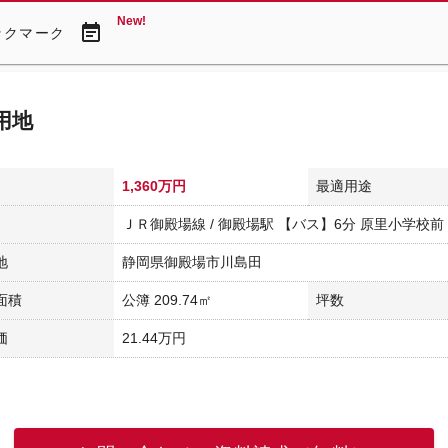
New!
event_note
ックマーク
用地
1,360万円
最適用途
ＪＲ御殿場線 / 御殿場駅 【バス】6分 原里小学校前 
地
静岡県御殿場市川島田
面積
公簿 209.74㎡
坪数
価
21.44万円