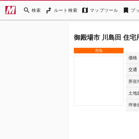
search
map
bookmark
検索
ルート検索
マップツール
ブ
御殿場市 川島田 住宅
売地
価格
交通
所在
土地
坪単