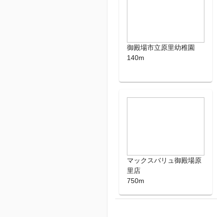
御殿場市立原里幼稚園
140m
マックスバリュ御殿場原
里店
750m