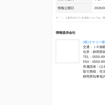
情報公開日
2026/0
※「－」と表示されている項目については、情
情報提供会社
(株)オサコー
交通：ＪＲ御殿
住所：静岡県
TEL：0550-89
FAX：0550-89
所属団体：(
取引態様：売
静岡県知事免