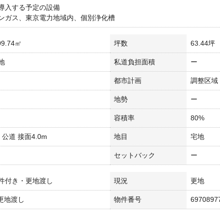
導入する予定の設備
ンガス、東京電力地域内、個別浄化槽
9.74㎡
坪数
63.44坪
地
私道負担面積
ー
都市計画
調整区域
地勢
ー
容積率
80%
m 公道 接面4.0m
地目
宅地
セットバック
ー
件付き・更地渡し
現況
更地
 更地渡し
物件番号
6970897