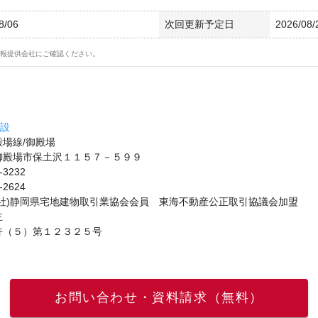
8/06
次回更新予定日
2026/08/
報提供会社にご確認ください。
建設
場線/御殿場
御殿場市保土沢１１５７－５９９
-3232
-2624
公社)静岡県宅地建物取引業協会会員 東海不動産公正取引協議会加盟
主
許（５）第１２３２５号
お問い合わせ・資料請求（無料）