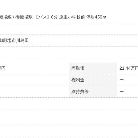
殿場線 / 御殿場駅 【バス】6分 原里小学校前 停歩450ｍ
御殿場市川島田
万円
坪単価
21.44万
権利金
ー
維持費等
ー