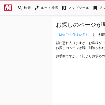
search
map
bookmark
検索
ルート検索
マップツール
ブ
お探しのページが
「
MapFan 住まい探し
」をご利
誠に恐れ入りますが、お客様がア
お探しのページは既に削除された
お手数ですが、下記よりお求めの