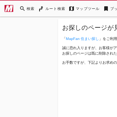
search
map
bookmark
検索
ルート検索
マップツール
ブ
お探しのページが
「
MapFan 住まい探し
」をご利
誠に恐れ入りますが、お客様がア
お探しのページは既に削除された
お手数ですが、下記よりお求めの