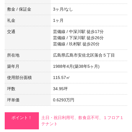
敷金 / 保証金
3ヶ月/なし
礼金
1ヶ月
交通
芸備線 / 中深川駅 徒歩17分
芸備線 / 下深川駅 徒歩26分
芸備線 / 玖村駅 徒歩20分
所在地
広島県広島市安佐北区落合５丁目
築年月
1988年4月(築38年5ヶ月)
使用部分面積
115.57㎡
坪数
34.95坪
坪単価
0.6293万円
ポイント！
土日・祝日利用可、飲食店不可、１フロア１
テナント