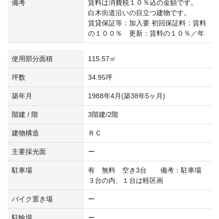
備考
賃料は消費税１０％込の金額です。
白木街道沿いの目立つ建物です。
賃貸保証等：加入要 初回保証料：賃料
の１００％ 更新：賃料の１０％／年
使用部分面積
115.57㎡
坪数
34.95坪
築年月
1988年4月(築38年5ヶ月)
階建 / 階
3階建/2階
建物構造
ＲＣ
主要採光面
ー
駐車場
有 無料 空き3台 備考：駐車場
３台の内、１台は軽区画
バイク置き場
ー
駐輪場
ー