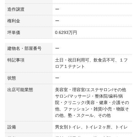
造作譲渡
ー
権利金
ー
坪単価
0.6293万円
建物名・部屋番号
ー
特記事項
土日・祝日利用可、飲食店不可、１フ
ロア１テナント
状態
ー
出店可能業態
美容室・理容室/エステサロン/その他
サロン/マッサージ・整体院/歯科/病
院・クリニック/美容・健康・介護その
他、ファッション・雑貨/小売・物販そ
の他、塾・スクール、その他
設備
男女別トイレ、トイレ２ヶ所、トイレ