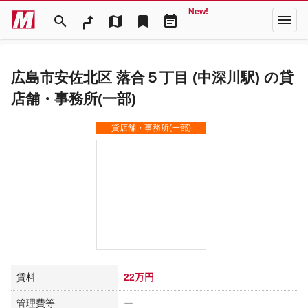
New!
menu
search
map
bookmark
event_note
広島市安佐北区 落合５丁目 (中深川駅) の貸
店舗・事務所(一部)
貸店舗・事務所(一部)
賃料
22万円
管理費等
ー