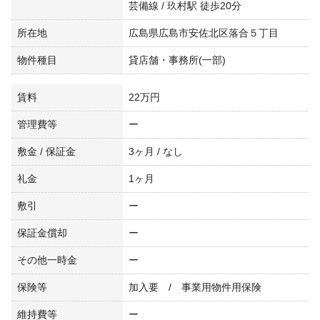
芸備線 / 玖村駅 徒歩20分
所在地
広島県広島市安佐北区落合５丁目
物件種目
貸店舗・事務所(一部)
賃料
22万円
管理費等
ー
敷金 / 保証金
3ヶ月 / なし
礼金
1ヶ月
敷引
ー
保証金償却
ー
その他一時金
ー
保険等
加入要 / 事業用物件用保険
維持費等
ー