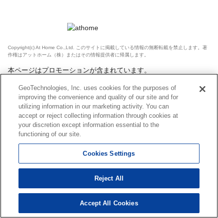
Copyright(c) At Home Co.,Ltd. このサイトに掲載している情報の無断転載を禁止します。著
作権はアットホーム（株）またはその情報提供者に帰属します。
本ページはプロモーションが含まれています。
GeoTechnologies, Inc. uses cookies for the purposes of
improving the convenience and quality of our site and for
utilizing information in our marketing activity. You can
accept or reject collecting information through cookies at
your discretion except information essential to the
functioning of our site.
Cookies Settings
Reject All
Accept All Cookies