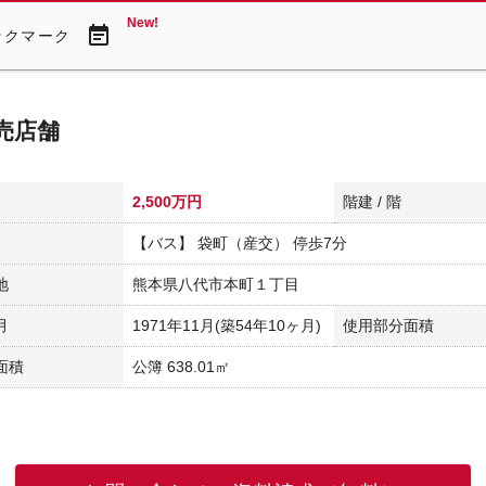
New!
event_note
ックマーク
売店舗
2,500万円
階建 / 階
【バス】 袋町（産交） 停歩7分
地
熊本県八代市本町１丁目
月
1971年11月(築54年10ヶ月)
使用部分面積
面積
公簿 638.01㎡