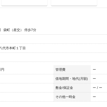
】 袋町（産交） 停歩7分
八代市本町１丁目
万円
管理費
ー
借地期間・地代(月額)
ー
敷金/保証金
ー / ー
その他一時金
ー