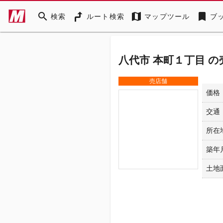
search
map
bookmark
検索
ルート検索
マップツール
ブ
八代市 本町１丁目 の
売店舗
価格
交通
所在
築年
土地