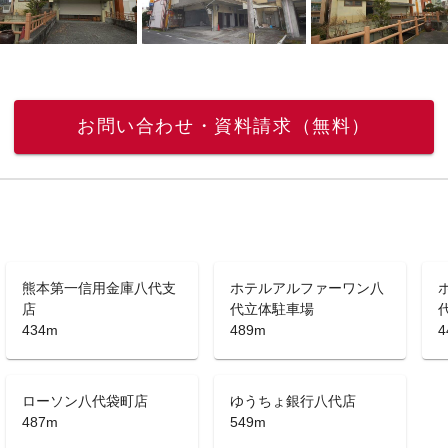
お問い合わせ・資料請求（無料）
熊本第一信用金庫八代支
ホテルアルファーワン八
店
代立体駐車場
434m
489m
4
ローソン八代袋町店
ゆうちょ銀行八代店
487m
549m