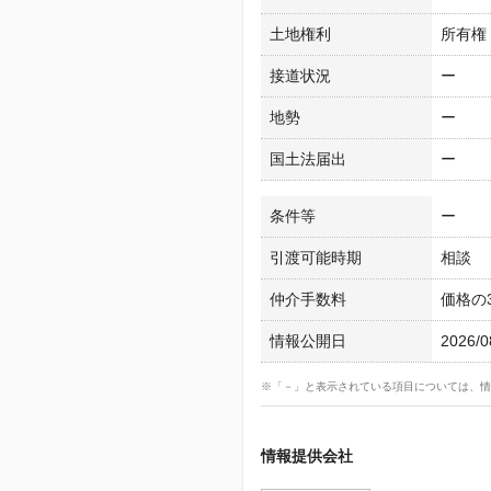
土地権利
所有権
接道状況
ー
地勢
ー
国土法届出
ー
条件等
ー
引渡可能時期
相談
仲介手数料
価格の3
情報公開日
2026/0
※「－」と表示されている項目については、情
情報提供会社