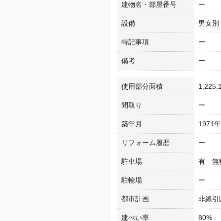
建物名・部屋番号
ー
設備
男女別
特記事項
ー
備考
ー
使用部分面積
1,225
間取り
ー
築年月
1971
リフォーム履歴
ー
駐車場
有 無
駐輪場
ー
都市計画
非線引
建ぺい率
80%