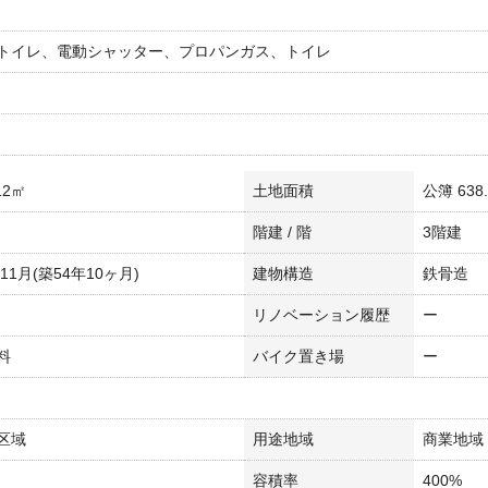
トイレ、電動シャッター、プロパンガス、トイレ
.12㎡
土地面積
公簿 638
階建 / 階
3階建
年11月(築54年10ヶ月)
建物構造
鉄骨造
リノベーション履歴
ー
料
バイク置き場
ー
区域
用途地域
商業地域
容積率
400%