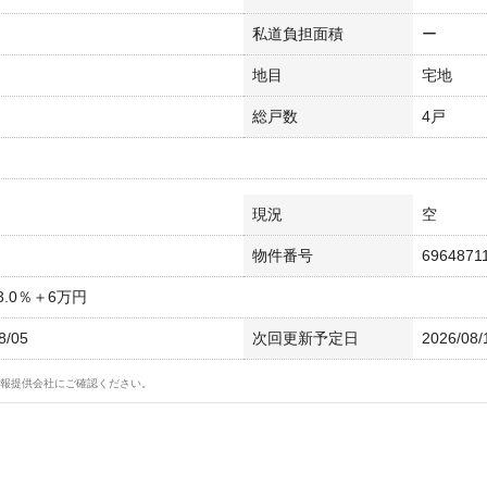
私道負担面積
ー
地目
宅地
総戸数
4戸
現況
空
物件番号
6964871
.0％＋6万円
8/05
次回更新予定日
2026/08/
報提供会社にご確認ください。