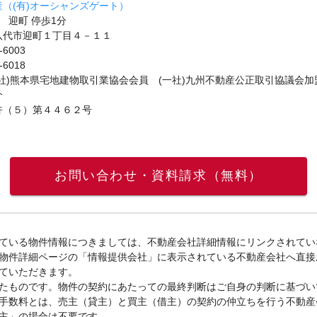
（(有)オーシャンズゲート）
 迎町 停歩1分
八代市迎町１丁目４－１１
-6003
-6018
社)熊本県宅地建物取引業協会会員 (一社)九州不動産公正取引協議会加
介
許（５）第４４６２号
お問い合わせ・資料請求（無料）
ている物件情報につきましては、不動産会社詳細情報にリンクされてい
物件詳細ページの「情報提供会社」に表示されている不動産会社へ直接
ていただきます。
たものです。物件の契約にあたっての最終判断はご自身の判断に基づい
手数料とは、売主（貸主）と買主（借主）の契約の仲立ちを行う不動産
主」の場合は不要です。