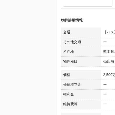
物件詳細情報
交通
【バス
その他交通
ー
所在地
熊本県
物件種目
売店舗
価格
2,500
修繕積立金
ー
権利金
ー
維持費等
ー