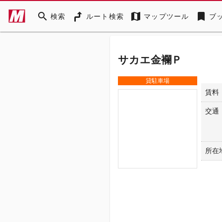
search
map
bookmark
検索
ルート検索
マップツール
ブ
サカエ金襴Ｐ
貸駐車場
賃料
交通
所在