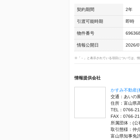
契約期間
2年
引渡可能時期
即時
物件番号
69636
情報公開日
2026/0
※「－」と表示されている項目については、情
情報提供会社
かすみ不動産(
交通：あいの風
住所：富山県
TEL：0766-21
FAX：0766-21
所属団体：(
取引態様：仲
富山県知事免