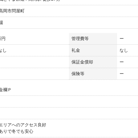
高岡市問屋町
場
万円
管理費等
ー
 なし
礼金
なし
保証金償却
ー
保険等
ー
金襴Ｐ
エリアへのアクセス良好
ありで冬でも安心