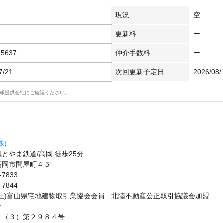
現況
空
更新料
ー
85637
仲介手数料
ー
7/21
次回更新予定日
2026/08/
報提供会社にご確認ください。
株)
とやま鉄道/高岡 徒歩25分
高岡市問屋町４５
-7833
-7844
公社)富山県宅地建物取引業協会会員 北陸不動産公正取引協議会加盟
介
許（３）第２９８４号