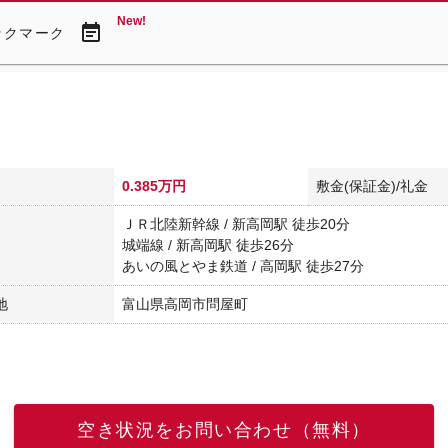
New!
event_note
ックマーク
0.385万円
敷金(保証金)/礼金
ＪＲ北陸新幹線 / 新高岡駅 徒歩20分
城端線 / 新高岡駅 徒歩26分
あいの風とやま鉄道 / 高岡駅 徒歩27分
地
富山県高岡市問屋町
空き状況をお問い合わせ（無料）