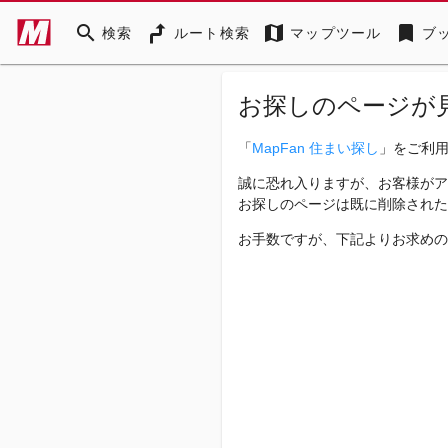
search
map
bookmark
検索
ルート検索
マップツール
ブ
お探しのページが
「
MapFan 住まい探し
」をご利
誠に恐れ入りますが、お客様がア
お探しのページは既に削除された
お手数ですが、下記よりお求めの