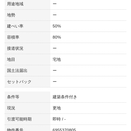
用途地域
ー
地勢
ー
建ぺい率
50%
容積率
80%
接道状況
ー
地目
宅地
国土法届出
ー
セットバック
ー
条件等
建築条件付き
現況
更地
引渡可能時期
即時 / -
物件番号
6955370805