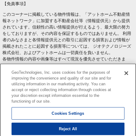
【免責事項】
このコーナーに掲載している物件情報は、「アットホーム不動産情
報ネットワーク」に加盟する不動産会社等（情報提供元）から提供
されています。信頼性の高い情報提供が行えるよう、最大限の努力
をしておりますが、その内容を保証するものではありません。 利用
者のみなさまと各情報提供元との取引に起因する損害および情報が
掲載されたことに起因する損害等については、 ジオテクノロジーズ
株式会社、およびアットホームは一切責任を負いません。
各物件情報の内容や画像等はすべて現況を優先させていただきま
す。
お取引等（お取引の準備、資金調達等を含みます）の際には、内容
GeoTechnologies, Inc. uses cookies for the purposes of
や契約条件等について、 各情報提供元より十分な説明を受け、ご自
improving the convenience and quality of our site and for
utilizing information in our marketing activity. You can
身でご確認の上、判断してください。
accept or reject collecting information through cookies at
このコーナーへの物件情報のご掲載、その他不動産業務ソリューシ
your discretion except information essential to the
ョン等についての不動産会社様のお問合せは
こちら
からお願いいた
functioning of our site.
します。
Cookies Settings
Reject All
Copyright(c) At Home Co.,Ltd. このサイトに掲載している情報の無断転載を禁止します。著作権
はアットホーム（株）またはその情報提供者に帰属します。