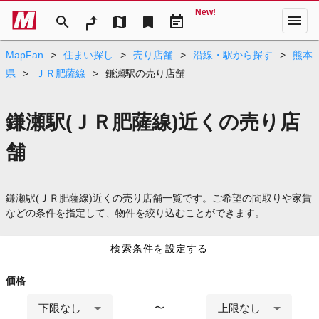
New!
menu
search
map
bookmark
event_note
MapFan
>
住まい探し
>
売り店舗
>
沿線・駅から探す
>
熊本
県
>
ＪＲ肥薩線
>
鎌瀬駅の売り店舗
鎌瀬駅(ＪＲ肥薩線)近くの売り店
舗
鎌瀬駅(ＪＲ肥薩線)近くの売り店舗一覧です。ご希望の間取りや家賃
などの条件を指定して、物件を絞り込むことができます。
検索条件を設定する
価格
下限なし
上限なし
〜