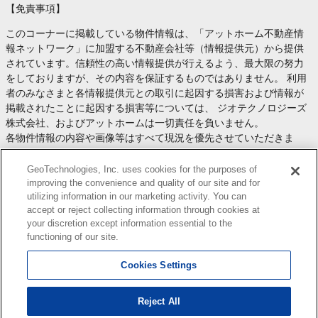
【免責事項】
このコーナーに掲載している物件情報は、「アットホーム不動産情
報ネットワーク」に加盟する不動産会社等（情報提供元）から提供
されています。信頼性の高い情報提供が行えるよう、最大限の努力
をしておりますが、その内容を保証するものではありません。 利用
者のみなさまと各情報提供元との取引に起因する損害および情報が
掲載されたことに起因する損害等については、 ジオテクノロジーズ
株式会社、およびアットホームは一切責任を負いません。
各物件情報の内容や画像等はすべて現況を優先させていただきま
す。
お取引等（お取引の準備、資金調達等を含みます）の際には、内容
GeoTechnologies, Inc. uses cookies for the purposes of
や契約条件等について、 各情報提供元より十分な説明を受け、ご自
improving the convenience and quality of our site and for
utilizing information in our marketing activity. You can
身でご確認の上、判断してください。
accept or reject collecting information through cookies at
このコーナーへの物件情報のご掲載、その他不動産業務ソリューシ
your discretion except information essential to the
ョン等についての不動産会社様のお問合せは
こちら
からお願いいた
functioning of our site.
します。
Cookies Settings
Reject All
Copyright(c) At Home Co.,Ltd. このサイトに掲載している情報の無断転載を禁止します。著作権
はアットホーム（株）またはその情報提供者に帰属します。