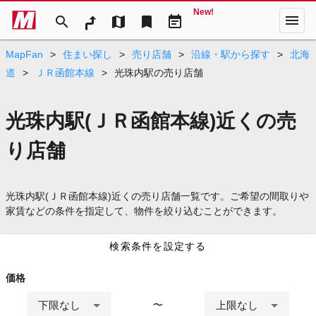
New!
menu
search
map
bookmark
event_note
MapFan
>
住まい探し
>
売り店舗
>
沿線・駅から探す
>
北海
道
>
ＪＲ函館本線
>
光珠内駅の売り店舗
光珠内駅(ＪＲ函館本線)近くの売
り店舗
光珠内駅(ＪＲ函館本線)近くの売り店舗一覧です。ご希望の間取りや
家賃などの条件を指定して、物件を絞り込むことができます。
検索条件を設定する
価格
下限なし
上限なし
〜