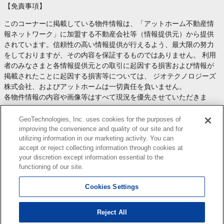
【免責事項】
このコーナーに掲載している物件情報は、「アットホーム不動産情
報ネットワーク」に加盟する不動産会社等（情報提供元）から提供
されています。信頼性の高い情報提供が行えるよう、最大限の努力
をしておりますが、その内容を保証するものではありません。 利用
者のみなさまと各情報提供元との取引に起因する損害および情報が
掲載されたことに起因する損害等については、 ジオテクノロジーズ
株式会社、およびアットホームは一切責任を負いません。
各物件情報の内容や画像等はすべて現況を優先させていただきま
す。
お取引等（お取引の準備、資金調達等を含みます）の際には、内容
GeoTechnologies, Inc. uses cookies for the purposes of
や契約条件等について、 各情報提供元より十分な説明を受け、ご自
improving the convenience and quality of our site and for
utilizing information in our marketing activity. You can
身でご確認の上、判断してください。
accept or reject collecting information through cookies at
このコーナーへの物件情報のご掲載、その他不動産業務ソリューシ
your discretion except information essential to the
ョン等についての不動産会社様のお問合せは
こちら
からお願いいた
functioning of our site.
します。
Cookies Settings
Reject All
Copyright(c) At Home Co.,Ltd. このサイトに掲載している情報の無断転載を禁止します。著作権
はアットホーム（株）またはその情報提供者に帰属します。