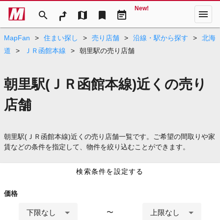
New!
menu
search
map
bookmark
event_note
MapFan
>
住まい探し
>
売り店舗
>
沿線・駅から探す
>
北海
道
>
ＪＲ函館本線
>
朝里駅の売り店舗
朝里駅(ＪＲ函館本線)近くの売り
店舗
朝里駅(ＪＲ函館本線)近くの売り店舗一覧です。ご希望の間取りや家
賃などの条件を指定して、物件を絞り込むことができます。
検索条件を設定する
価格
下限なし
上限なし
〜