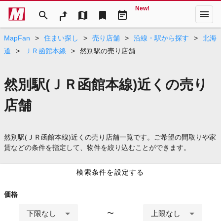
New!
menu
search
map
bookmark
event_note
MapFan
>
住まい探し
>
売り店舗
>
沿線・駅から探す
>
北海
道
>
ＪＲ函館本線
>
然別駅の売り店舗
然別駅(ＪＲ函館本線)近くの売り
店舗
然別駅(ＪＲ函館本線)近くの売り店舗一覧です。ご希望の間取りや家
賃などの条件を指定して、物件を絞り込むことができます。
検索条件を設定する
価格
下限なし
上限なし
〜