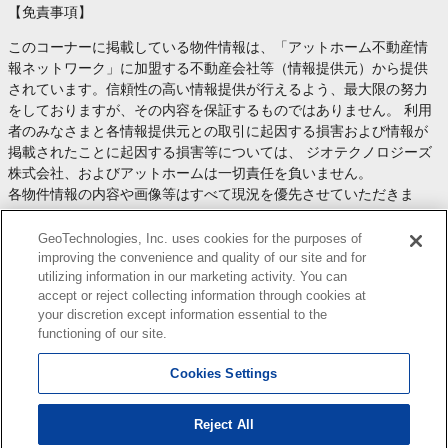
【免責事項】
このコーナーに掲載している物件情報は、「アットホーム不動産情
報ネットワーク」に加盟する不動産会社等（情報提供元）から提供
されています。信頼性の高い情報提供が行えるよう、最大限の努力
をしておりますが、その内容を保証するものではありません。 利用
者のみなさまと各情報提供元との取引に起因する損害および情報が
掲載されたことに起因する損害等については、 ジオテクノロジーズ
株式会社、およびアットホームは一切責任を負いません。
各物件情報の内容や画像等はすべて現況を優先させていただきま
す。
お取引等（お取引の準備、資金調達等を含みます）の際には、内容
GeoTechnologies, Inc. uses cookies for the purposes of
や契約条件等について、 各情報提供元より十分な説明を受け、ご自
improving the convenience and quality of our site and for
utilizing information in our marketing activity. You can
身でご確認の上、判断してください。
accept or reject collecting information through cookies at
このコーナーへの物件情報のご掲載、その他不動産業務ソリューシ
your discretion except information essential to the
ョン等についての不動産会社様のお問合せは
こちら
からお願いいた
functioning of our site.
します。
Cookies Settings
Reject All
Copyright(c) At Home Co.,Ltd. このサイトに掲載している情報の無断転載を禁止します。著作権
はアットホーム（株）またはその情報提供者に帰属します。