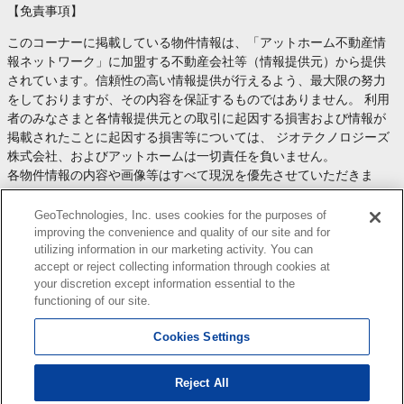
【免責事項】
このコーナーに掲載している物件情報は、「アットホーム不動産情
報ネットワーク」に加盟する不動産会社等（情報提供元）から提供
されています。信頼性の高い情報提供が行えるよう、最大限の努力
をしておりますが、その内容を保証するものではありません。 利用
者のみなさまと各情報提供元との取引に起因する損害および情報が
掲載されたことに起因する損害等については、 ジオテクノロジーズ
株式会社、およびアットホームは一切責任を負いません。
各物件情報の内容や画像等はすべて現況を優先させていただきま
す。
お取引等（お取引の準備、資金調達等を含みます）の際には、内容
GeoTechnologies, Inc. uses cookies for the purposes of
や契約条件等について、 各情報提供元より十分な説明を受け、ご自
improving the convenience and quality of our site and for
utilizing information in our marketing activity. You can
身でご確認の上、判断してください。
accept or reject collecting information through cookies at
このコーナーへの物件情報のご掲載、その他不動産業務ソリューシ
your discretion except information essential to the
ョン等についての不動産会社様のお問合せは
こちら
からお願いいた
functioning of our site.
します。
Cookies Settings
Reject All
Copyright(c) At Home Co.,Ltd. このサイトに掲載している情報の無断転載を禁止します。著作権
はアットホーム（株）またはその情報提供者に帰属します。