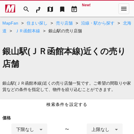
New!
menu
search
map
bookmark
event_note
MapFan
>
住まい探し
>
売り店舗
>
沿線・駅から探す
>
北海
道
>
ＪＲ函館本線
>
銀山駅の売り店舗
銀山駅(ＪＲ函館本線)近くの売り
店舗
銀山駅(ＪＲ函館本線)近くの売り店舗一覧です。ご希望の間取りや家
賃などの条件を指定して、物件を絞り込むことができます。
検索条件を設定する
価格
下限なし
上限なし
〜