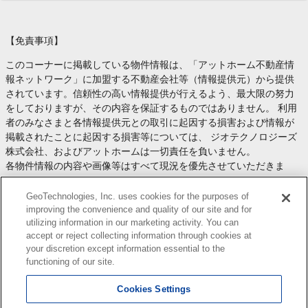
【免責事項】
このコーナーに掲載している物件情報は、「アットホーム不動産情
報ネットワーク」に加盟する不動産会社等（情報提供元）から提供
されています。信頼性の高い情報提供が行えるよう、最大限の努力
をしておりますが、その内容を保証するものではありません。 利用
者のみなさまと各情報提供元との取引に起因する損害および情報が
掲載されたことに起因する損害等については、 ジオテクノロジーズ
株式会社、およびアットホームは一切責任を負いません。
各物件情報の内容や画像等はすべて現況を優先させていただきま
す。
お取引等（お取引の準備、資金調達等を含みます）の際には、内容
GeoTechnologies, Inc. uses cookies for the purposes of
や契約条件等について、 各情報提供元より十分な説明を受け、ご自
improving the convenience and quality of our site and for
utilizing information in our marketing activity. You can
身でご確認の上、判断してください。
accept or reject collecting information through cookies at
このコーナーへの物件情報のご掲載、その他不動産業務ソリューシ
your discretion except information essential to the
ョン等についての不動産会社様のお問合せは
こちら
からお願いいた
functioning of our site.
します。
Cookies Settings