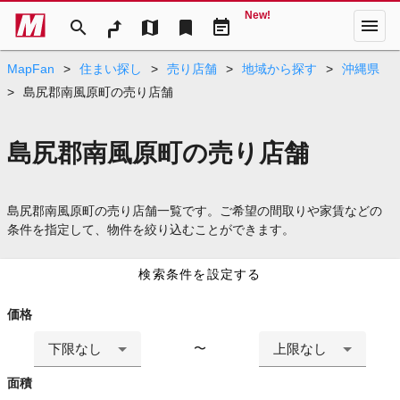
New!
menu
search
map
bookmark
event_note
MapFan
>
住まい探し
>
売り店舗
>
地域から探す
>
沖縄県
>
島尻郡南風原町の売り店舗
島尻郡南風原町の売り店舗
島尻郡南風原町の売り店舗一覧です。ご希望の間取りや家賃などの
条件を指定して、物件を絞り込むことができます。
検索条件を設定する
価格
下限なし
上限なし
〜
面積