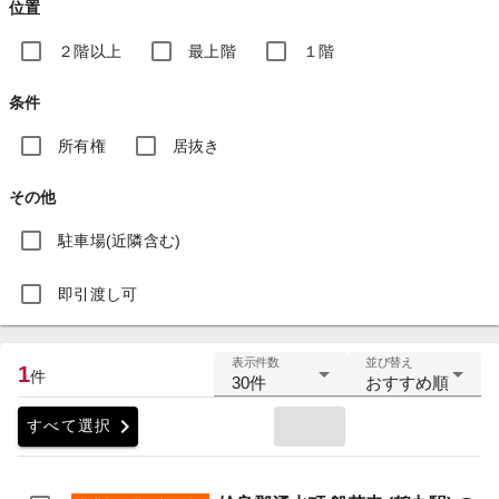
位置
２階以上
最上階
１階
条件
所有権
居抜き
その他
駐車場(近隣含む)
即引渡し可
表示件数
並び替え
1
件
30件
おすすめ順
chevron_right
すべて選択