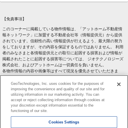
【免責事項】
このコーナーに掲載している物件情報は、「アットホーム不動産情
報ネットワーク」に加盟する不動産会社等（情報提供元）から提供
されています。信頼性の高い情報提供が行えるよう、最大限の努力
をしておりますが、その内容を保証するものではありません。 利用
者のみなさまと各情報提供元との取引に起因する損害および情報が
掲載されたことに起因する損害等については、 ジオテクノロジーズ
株式会社、およびアットホームは一切責任を負いません。
各物件情報の内容や画像等はすべて現況を優先させていただきま
す。
お取引等（お取引の準備、資金調達等を含みます）の際には、内容
GeoTechnologies, Inc. uses cookies for the purposes of
や契約条件等について、 各情報提供元より十分な説明を受け、ご自
improving the convenience and quality of our site and for
utilizing information in our marketing activity. You can
身でご確認の上、判断してください。
accept or reject collecting information through cookies at
このコーナーへの物件情報のご掲載、その他不動産業務ソリューシ
your discretion except information essential to the
ョン等についての不動産会社様のお問合せは
こちら
からお願いいた
functioning of our site.
します。
Cookies Settings