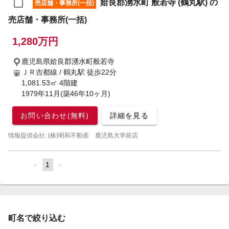
姶良郡湧水町 般若寺 (鶴丸駅) の
売店舗・事務所(一括)
売店舗・事務所(一括)
1,280万円
鹿児島県姶良郡湧水町般若寺
ＪＲ吉都線 / 鶴丸駅
徒歩22分
1,081.53㎡ 4階建
1979年11月(築46年10ヶ月)
お問い合わせ(無料)
詳細を見る
情報提供会社: (株)明和不動産 鹿児島大学前店
page
You're
1
page
on
page
町名で絞り込む