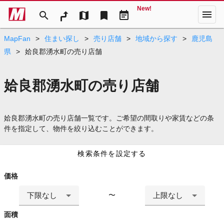
New!
menu
search
map
bookmark
event_note
MapFan
>
住まい探し
>
売り店舗
>
地域から探す
>
鹿児島
県
>
姶良郡湧水町の売り店舗
姶良郡湧水町の売り店舗
姶良郡湧水町の売り店舗一覧です。ご希望の間取りや家賃などの条
件を指定して、物件を絞り込むことができます。
検索条件を設定する
価格
下限なし
上限なし
〜
面積