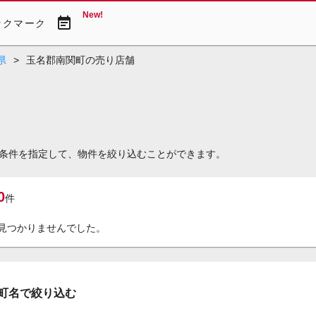
New!
event_note
ックマーク
県
>
玉名郡南関町の売り店舗
条件を指定して、物件を絞り込むことができます。
0
件
見つかりませんでした。
町名で絞り込む