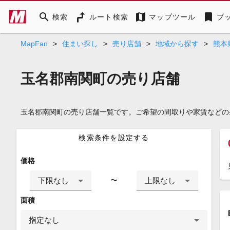
search
map
bookmark
検索
ルート検索
マップツール
ブ
MapFan
>
住まい探し
>
売り店舗
>
地域から探す
>
熊本
玉名郡南関町の売り店舗
玉名郡南関町の売り店舗一覧です。ご希望の間取りや家賃などの
検索条件を設定する
価格
下限なし
上限なし
〜
面積
指定なし