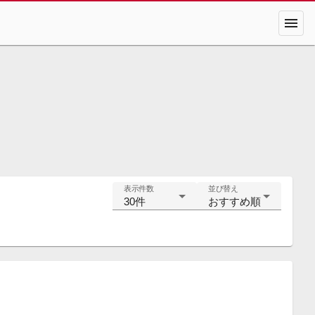
menu
表示件数
並び替え
30件
おすすめ順